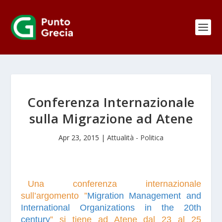
Conferenza Internazionale
sulla Migrazione ad Atene
Apr 23, 2015
|
Attualità - Politica
Una conferenza internazionale
sull’argomento ”
Migration Management and
International Organizations in the 20th
century
” si tiene
ad Atene dal 23 al 25