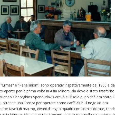
è “Ermes” e “Panellinion”, sono operativi rispettivamente dal 1800 e da
ato aperto per la prima volta in Asia Minore, da dove è stato trasferito
quando Gheorghios Spanoudakis arrivò sull’isola e, poiché era stato il
re, ottenne una licenza per operare come caffè-club. Il negozio era
nto: tavoli di marmo, divani di legno, quadri con cornici dorate, tend
in Asia Minore. Alcuni di essi si trovano ancora oggi nella sala principal