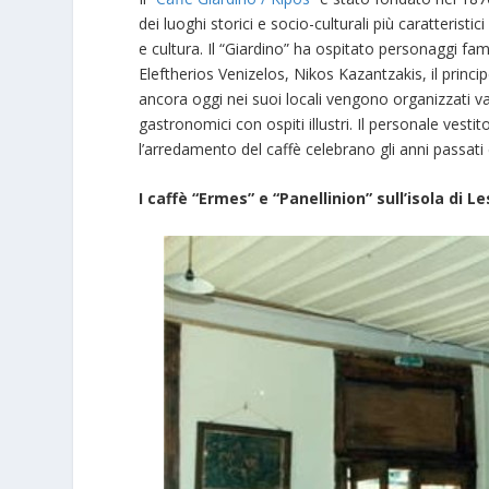
dei luoghi storici e socio-culturali più caratterist
e cultura. Il “Giardino” ha ospitato personaggi fam
Eleftherios Venizelos, Nikos Kazantzakis, il princ
ancora oggi nei suoi locali vengono organizzati vari 
gastronomici con ospiti illustri. Il personale vest
l’arredamento del caffè celebrano gli anni passati e
I caffè “
Ε
rmes” e “Panellinion” sull’isola di L