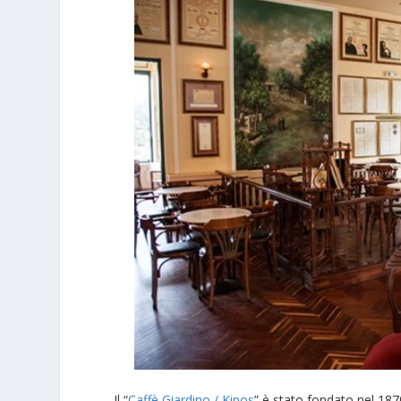
Il “
Caffè Giardino / Kipos
” è stato fondato nel 187