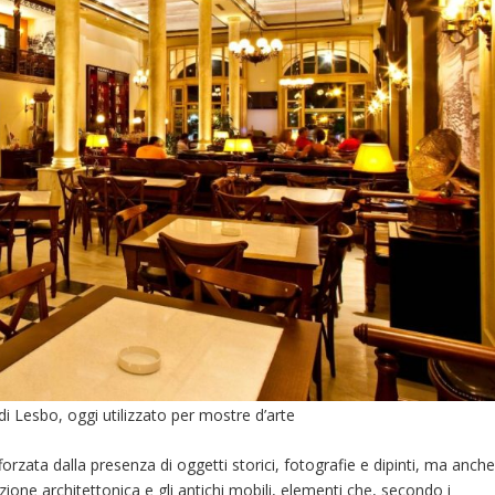
” di Lesbo, oggi utilizzato per mostre d’arte
forzata dalla presenza di oggetti storici, fotografie e dipinti, ma anch
azione architettonica e gli antichi mobili, elementi che, secondo i