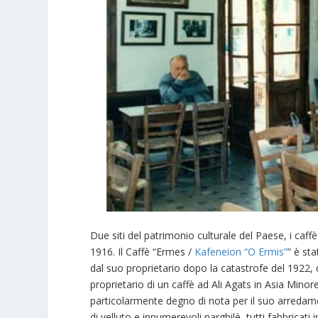
Due siti del patrimonio culturale del Paese, i caff
1916. Il Caffè “Ermes /
Kafeneion “O Ermis”
” è st
dal suo proprietario dopo la catastrofe del 1922, 
proprietario di un caffè ad Ali Agats in Asia Mino
particolarmente degno di nota per il suo arredame
di velluto e innumerevoli narghilè, tutti fabbricati 