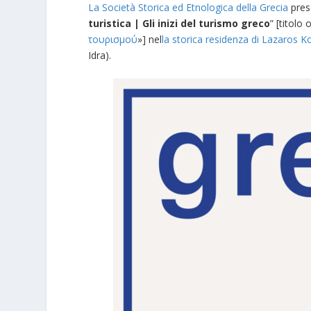
La Società Storica ed Etnologica della Grecia
pres
turistica | Gli inizi del turismo greco
” [titolo 
τουρισμού
»] nel
la storica residenza di Lazaros K
Idra).