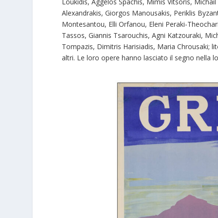
Loukidis, Aggelos Spachis, Mimis Vitsoris, Mich
Alexandrakis, Giorgos Manousakis, Periklis Byzanti
Montesantou, Elli Orfanou, Eleni Peraki-Theochari, 
Tassos, Giannis Tsarouchis, Agni Katzouraki, Mich
Tompazis, Dimitris Harisiadis, Maria Chrousaki; l
altri. Le loro opere hanno lasciato il segno nella 