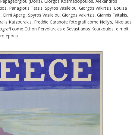
ail Papageorgiou (Doris), Giorgos Kosmadopoulos, Alexandros
os, Panagiotis Tetsis, Spyros Vasileiou, Giorgos Vakirtzis, Louisa
Eirini Apergi, Spyros Vasileiou, Giorgos Vakirtzis, Giannis Faitakis,
alis Katzourakis, Freddie Carabott; fotografi come Nelly’s, Nikolaos
itografi come Othon Pervolarakis e Sevastianos Kourkoulos, e molti
loro epoca.