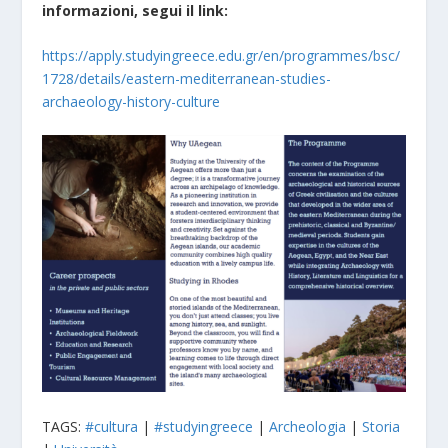
informazioni, segui il link:
https://apply.studyingreece.edu.gr/en/programmes/bsc/
1728/details/eastern-mediterranean-studies-
archaeology-history-culture
TAGS:
#cultura
|
#studyingreece
|
Archeologia
|
Storia