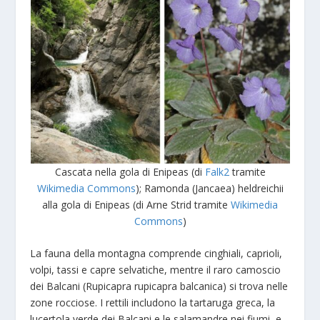
Cascata nella gola di Enipeas (di
Falk2
tramite
Wikimedia Commons
); Ramonda (Jancaea) heldreichii
alla gola di Enipeas (di Arne Strid tramite
Wikimedia
Commons
)
La fauna della montagna comprende cinghiali, caprioli,
volpi, tassi e capre selvatiche, mentre il raro camoscio
dei Balcani (Rupicapra rupicapra balcanica) si trova nelle
zone rocciose. I rettili includono la tartaruga greca, la
lucertola verde dei Balcani e le salamandre nei fiumi, e