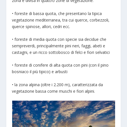
zona è divisa in quattro zone di vegetazione:
• foreste di bassa quota, che presentano la tipica
vegetazione mediterranea, tra cui querce, corbezzoli,
querce spinose, allori, cedri ecc.
• foreste di media quota con specie sia decidue che
sempreverdi, principalmente pini neri, faggi, abeti e
castagni, e un ricco sottobosco di felci e fiori selvatici
• foreste di conifere di alta quota con pini (con il pino
bosniaco il più tipico) e arbusti
• la zona alpina (oltre i 2.200 m), caratterizzata da
vegetazione bassa come muschi e fiori alpini.