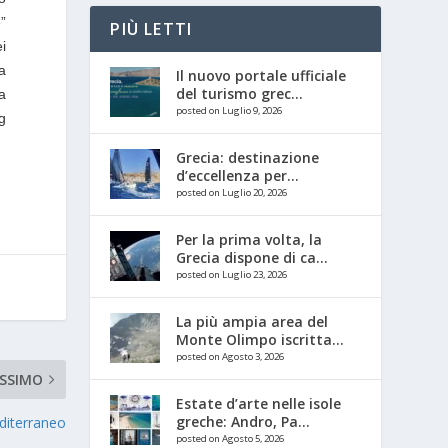
e”
PIÙ LETTI
ei
la
Il nuovo portale ufficiale
del turismo grec...
a
posted on Luglio 9, 2026
g
Grecia: destinazione
d’eccellenza per...
posted on Luglio 20, 2026
Per la prima volta, la
Grecia dispone di ca...
posted on Luglio 23, 2026
La più ampia area del
Monte Olimpo iscritta...
posted on Agosto 3, 2026
SSIMO
Estate d’arte nelle isole
greche: Andro, Pa...
diterraneo
posted on Agosto 5, 2026