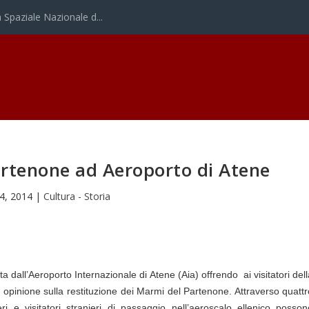
Spaziale Nazionale d...
rtenone ad Aeroporto di Atene
 4, 2014
|
Cultura - Storia
ta dall’Aeroporto Internazionale di Atene (Aia) offrendo ai visitatori del
ia opinione sulla restituzione dei Marmi del Partenone. Attraverso quatt
ri e visitatori stranieri di passaggio nell’aeroscalo ellenico posson