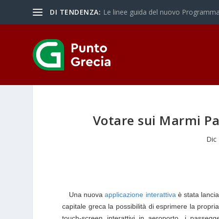
DI TENDENZA:
Le linee guida del nuovo Programma 
Votare sui Marmi Pa
Dic
Una nuova
applicazione interattiva
è stata lancia
capitale greca la possibilità di esprimere la propr
touch-screen interattivi in aeroporto, i passegge