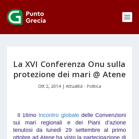
La XVI Conferenza Onu sulla
protezione dei mari @ Atene
Ott 2, 2014
|
Attualità - Politica
Il 16mo
Incontro globale
delle Convenzioni
sui mari regionali e dei Piani d’azione
tenutosi da lunedì 29 settembre al primo
ottobre ad Atene ha visto la partecipazione di