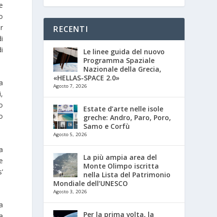
e
o
r
RECENTI
di
i
Le linee guida del nuovo
Programma Spaziale
Nazionale della Grecia,
«HELLAS-SPACE 2.0»
a
Agosto 7, 2026
,
lo
Estate d’arte nelle isole
o
greche: Andro, Paro, Poro,
Samo e Corfù
Agosto 5, 2026
a
La più ampia area del
e
Monte Olimpo iscritta
’
nella Lista del Patrimonio
Mondiale dell’UNESCO
Agosto 3, 2026
a
Per la prima volta, la
a