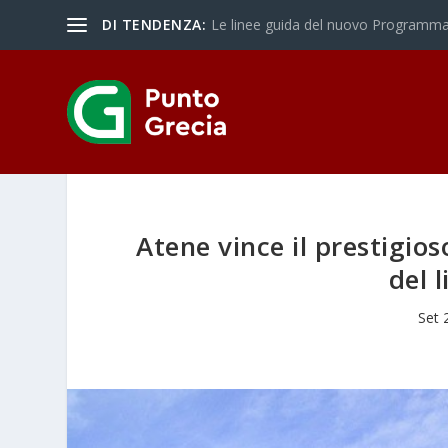
DI TENDENZA:
Le linee guida del nuovo Programma 
Atene vince il prestigio
del l
Set 