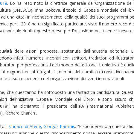
2018
.
Lo ha reso noto la direttrice generale dell’Organizzazione dell
ultura (UNESCO), Irina Bokova. Il titolo di Capitale mondiale del libr
d una città, in riconoscimento della qualità dei suoi programmi pe
enica per il 2018 ha un significato particolare, visto il numero record 
o speciale riunito questo mese per l’occasione nella sede Unesco d
alità delle azioni proposte, sostenute dall’industria editoriale. L
o infatti numerosi incontri con scrittori, traduttori ed illustratori
boratori per professionisti del mondo dell’editoria. L’obiettivo è quel
che ai migranti ed ai rifugiati. I membri del comitato consultivo hann
ene e la sua esperienza nell’organizzazione di eventi internazionali.
ene, che quest’anno ha sottoposto una fantastica candidatura. Quest
ori dell’iniziativa ‘Capitale Mondiale del Libro’, e sono sicuro ch
, ha dichiarato il presidente dell’IPA (International Publishers
), Richard Charkin .
tto
il sindaco di Atene,
Giorgos Kaminis
. “Risponderemo a questa sfid
 massimo affinché questo riconoscimento possa lasciare un’impront