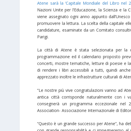
Atene sarà la ‘Capitale Mondiale del Libro nel 
Nazioni Unite per l’Educazione, la Scienza e la C
viene assegnato ogni anno appunto dall’Unesco a
promuovere la lettura. La scelta della capitale ell
candidature, esaminate da un Comitato consultiv
Parigi.
La città di Atene è stata selezionata per la qu
programmazione ed il calendario proposto prevedon
concerti, mostre tematiche, letture di poesie e la
di rendere i libri accessibili a tutti, quindi an
apprezzato inoltre le infrastrutture culturali di At
“Le nostre più vive congratulazioni vanno ad At
antica città corrisponde naturalmente con i val
consegnerà un programma eccezionale nel 2018”
Association- Associazione Internazionale di Editori
“Questo è un grande successo per Atene”,
ha de
con grande responsabilità e ci impegneremo al