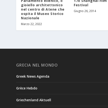
17o Shanghai Film
Parlamento ellenico, il
Festival
gioiello architettonico
nel centro di Atene che
Giugno 26, 2014
ospita il Museo Storico
Nazionale
Marzo 22, 2022
GRECIA NEL MONDO
Greek News Agenda
Grèce Hebdo
Griechenland Aktuell