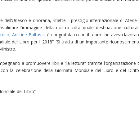
 dell’Unesco è onoraria, riflette il prestigio internazionale di Atene
solidare l’immagine della nostra città quale destinazione cultural
greco, Aristide Baltas
si è congratulato
con il team che aveva lavorat
diale del Libro per il 2018”.
‘Si tratta di un importante riconosciment
Ministro.
impegnano a promuovere libri e “la lettura” tramite l’organizzazione d
rà con la celebrazione della Giornata Mondiale del Libro e del Diritt
ondiale del Libro”.