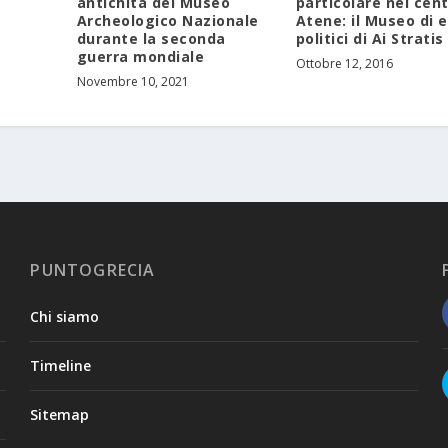
antichità del Museo
particolare nel cent
Archeologico Nazionale
Atene: il Museo di es
durante la seconda
politici di Ai Stratis
guerra mondiale
Ottobre 12, 2016
Novembre 10, 2021
PUNTOGRECIA
Chi siamo
Timeline
Sitemap