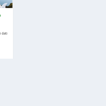
n
i dati