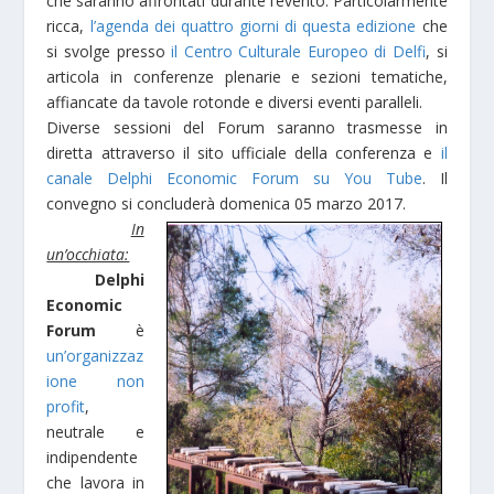
che saranno affrontati durante l’evento. Particolarmente
ricca,
l’agenda dei quattro giorni di questa edizione
che
si svolge presso
il Centro Culturale Europeo di Delfi
, si
articola in conferenze plenarie e sezioni tematiche,
affiancate da tavole rotonde e diversi eventi paralleli.
Diverse sessioni del Forum saranno trasmesse in
diretta attraverso il sito ufficiale della conferenza e
il
canale Delphi Economic Forum su You Tube
. Il
convegno si concluderà domenica 05 marzo 2017.
In
un’occhiata:
Delphi
Economic
Forum
è
un’organizzaz
ione non
profit
,
neutrale e
indipendente
che lavora in