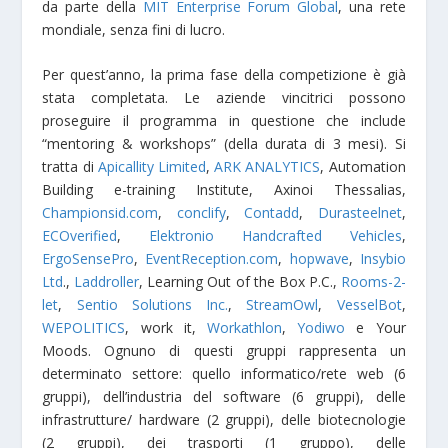
da parte della
MIT Enterprise Forum Global
, una rete
mondiale, senza fini di lucro.
Per quest’anno, la prima fase della competizione è già
stata completata. Le aziende vincitrici possono
proseguire il programma in questione che include
“mentoring & workshops” (della durata di 3 mesi). Si
tratta di
Apicallity Limited
,
ARK ANALYTICS
, Automation
Building e-training Institute, Axinoi Thessalias,
Championsid.com
,
conclify
,
Contadd
,
Durasteelnet
,
ECOverified
,
Elektronio Handcrafted Vehicles
,
ErgoSensePro
,
EventReception.com
,
hopwave
,
Insybio
Ltd
.,
Laddroller
, Learning Out of the Box P.C.,
Rooms-2-
let
,
Sentio Solutions Inc.
,
StreamOwl
,
VesselBot
,
WEPOLITICS
, work it,
Workathlon
,
Yodiwo
e Your
Moods. Ognuno di questi gruppi rappresenta un
determinato settore: quello informatico/rete web (6
gruppi), dell’industria del software (6 gruppi), delle
infrastrutture/ hardware (2 gruppi), delle biotecnologie
(2 gruppi), dei trasporti (1 gruppo), delle