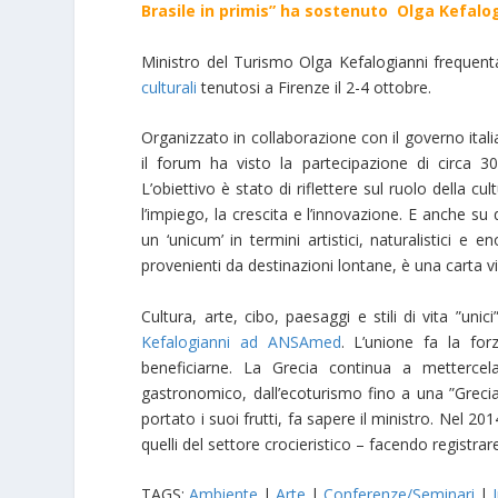
Brasile in primis” ha sostenuto Olga Kefalog
Ministro del Turismo Olga Kefalogianni frequent
culturali
tenutosi a Firenze il 2-4 ottobre.
Organizzato in collaborazione con il governo ita
il forum ha visto la partecipazione di circa 30
L’obiettivo è stato di riflettere sul ruolo della 
l’impiego, la crescita e l’innovazione. E anche su 
un ‘unicum’ in termini artistici, naturalistici e en
provenienti da destinazioni lontane, è una carta v
Cultura, arte, cibo, paesaggi e stili di vita ”un
Kefalogianni ad ANSAmed
. L’unione fa la for
beneficiarne. La Grecia continua a mettercela
gastronomico, dall’ecoturismo fino a una ”Greci
portato i suoi frutti, fa sapere il ministro. Nel 20
quelli del settore crocieristico – facendo registr
TAGS:
Ambiente
|
Arte
|
Conferenze/Seminari
|