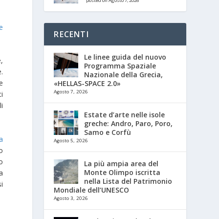
posted on Agosto 7, 2026
e
RECENTI
Le linee guida del nuovo
,
Programma Spaziale
.
Nazionale della Grecia,
re
«HELLAS-SPACE 2.0»
Agosto 7, 2026
ti
li
Estate d’arte nelle isole
greche: Andro, Paro, Poro,
Samo e Corfù
a
Agosto 5, 2026
o
o
La più ampia area del
Monte Olimpo iscritta
a
nella Lista del Patrimonio
si
Mondiale dell’UNESCO
Agosto 3, 2026