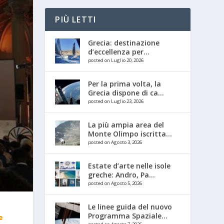
PIÙ LETTI
Grecia: destinazione
d’eccellenza per...
posted on Luglio 20, 2026
Per la prima volta, la
Grecia dispone di ca...
posted on Luglio 23, 2026
La più ampia area del
Monte Olimpo iscritta...
posted on Agosto 3, 2026
Estate d’arte nelle isole
greche: Andro, Pa...
posted on Agosto 5, 2026
Le linee guida del nuovo
Programma Spaziale...
e