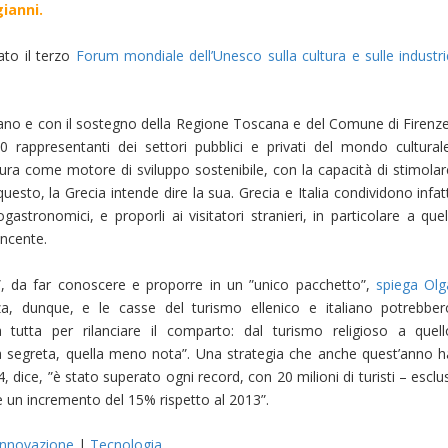
ianni.
ato il terzo
Forum mondiale dell’Unesco sulla cultura e sulle industri
liano e con il sostegno della Regione Toscana e del Comune di Firenze
0 rappresentanti dei settori pubblici e privati del mondo culturale
cultura come motore di sviluppo sostenibile, con la capacità di stimola
questo, la Grecia intende dire la sua. Grecia e Italia condividono infat
ogastronomici, e proporli ai visitatori stranieri, in particolare a quel
incente.
ici”, da far conoscere e proporre in un ”unico pacchetto”,
spiega Olg
za, dunque, e le casse del turismo ellenico e italiano potrebber
 tutta per rilanciare il comparto: dal turismo religioso a quell
a segreta, quella meno nota”. Una strategia che anche quest’anno h
14, dice, ”è stato superato ogni record, con 20 milioni di turisti – esclu
are un incremento del 15% rispetto al 2013”.
Innovazione
|
Tecnologia