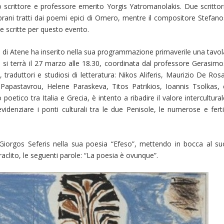
o scrittore e professore emerito Yorgis Yatromanolakis. Due scrittori
 brani tratti dai poemi epici di Omero, mentre il compositore Stefano
 scritte per questo evento.
ltura di Atene ha inserito nella sua programmazione primaverile una tavo
 si terrà il 27 marzo alle 18.30, coordinata dal professore Gerasimo
traduttori e studiosi di letteratura: Nikos Aliferis, Maurizio De Rosa
Papastavrou, Helene Paraskeva, Titos Patrikios, Ioannis Tsolkas, 
oetico tra Italia e Grecia, è intento a ribadire il valore intercultura
idenziare i ponti culturali tra le due Penisole, le numerose e fertil
iorgos Seferis nella sua poesia “Efeso”, mettendo in bocca al su
raclito, le seguenti parole: “La poesia è ovunque”.