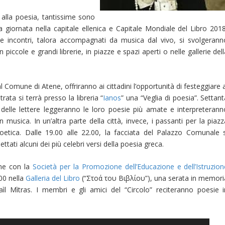
alla poesia, tantissime sono
la giornata nella capitale ellenica e Capitale Mondiale del Libro 2018
ngs e incontri, talora accompagnati da musica dal vivo, si svolgerann
 piccole e grandi librerie, in piazze e spazi aperti o nelle gallerie del
 Comune di Atene, offriranno ai cittadini l’opportunità di festeggiare 
rata si terrà presso la libreria “
Ianos
” una “Veglia di poesia”. Settan
 delle lettere leggeranno le loro poesie più amate e interpreterann
 musica. In un’altra parte della città, invece, i passanti per la piaz
etica. Dalle 19.00 alle 22.00, la facciata del Palazzo Comunale s
ati alcuni dei più celebri versi della poesia greca.
one con la
Società per la Promozione dell’Educazione e dell’Istruzion
00 nella
Galleria del Libro
(“Στοά του Βιβλίου”), una serata in memori
haìl Mìtras. I membri e gli amici del “Circolo” reciteranno poesie i