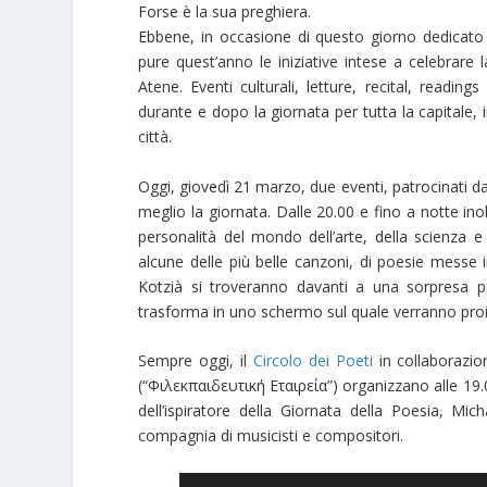
Forse è la sua preghiera.
Ebbene, in occasione di questo giorno dedicato 
pure quest’anno le iniziative intese a celebrare 
Atene. Eventi culturali, letture, recital, readi
durante e dopo la giornata per tutta la capitale, in
città.
Oggi, giovedì 21 marzo, due eventi, patrocinati dal
meglio la giornata. Dalle 20.00 e fino a notte inolt
personalità del mondo dell’arte, della scienza e
alcune delle più belle canzoni, di poesie messe in
Kotzià si troveranno davanti a una sorpresa po
trasforma in uno schermo sul quale verranno proiett
Sempre oggi, il
Circolo dei Poeti
in collaborazi
(“Φιλεκπαιδευτική Εταιρεία”) organizzano alle 19.
dell’ispiratore della Giornata della Poesia, Mic
compagnia di musicisti e compositori.