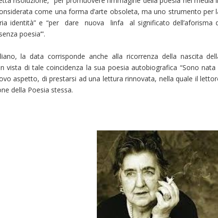
detta risoluzione, “per promuovere l’immagine della poesia nei media i
 considerata come una forma d’arte obsoleta, ma uno strumento per l
ria identità” e “per dare nuova linfa al significato dell’aforisma d
 senza poesia’”.
taliano, la data corrisponde anche alla ricorrenza della nascita dell
In vista di tale coincidenza la sua poesia autobiografica “Sono nata i
aspetto, di prestarsi ad una lettura rinnovata, nella quale il lettor
ne della Poesia stessa.