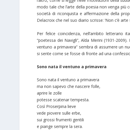
l’altro, come si legge nelle motivazioni della sud
modo tale che l’arte della poesia non venga più
società di riconquista e affermazione della prop
Delacroix che nel suo diario scrisse: ‘Non c’è arte
Per felice coincidenza, nell’ambito letterario i
“poetessa dei Navigli”, Alda Merini (1931-2009). 
ventuno a primavera” sembra di assumere un nuovo 
si sente come se fosse di fronte ad una confessio
Sono nata il ventuno a primavera
Sono nata il ventuno a primavera
ma non sapevo che nascere folle,
aprire le zolle
potesse scatenar tempesta.
Così Proserpina lieve
vede piovere sulle erbe,
sui grossi frumenti gentili
e piange sempre la sera.