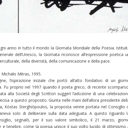
 ogni anno in tutto il mondo la Giornata Mondiale della Poesia. Istitui
nerale dell’Unesco, la Giornata riconosce all’espressione poetica u
erculturale, della diversità, della comunicazione e della pace.
 Michalis Mitras, 1995.
ne, l’ispirazione iniziale che portò all’atto fondativo di un giorn
ia. Fu proprio nel 1997 quando il poeta greco, di recente scomparso
ata alla Società degli Scrittori suggerì l’adozione di una celebrazion
precisa a questo proposito. Giunta nelle mani dell’allora presidente del
sia, Kòstas Sterghiòpoulos, la proposta venne portata nel Consiglio d
eva solo di deliberare sulla data adeguata. A questo riguardo l
iglio, segnalò, per il suo valore simbolico, il 21 marzo, giorn
ce e tenebre, come la poesia unisce il suo volto lucido di ottimismo 