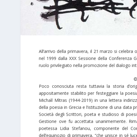
All’arrivo della primavera, il 21 marzo si celebra
nel 1999 dalla XXX Sessione della Conferenza Ge
ruolo privilegiato nella promozione del dialogo int
©
Poco conosciuta resta tuttavia la storia d’origi
appositamente stabilito per festeggiare la poes
Michaìl Mìtras (1944-2019) in una lettera indirizz
della poesia in Grecia e l’istituzione di una data 
Società degli Scrittori, poeta e studioso di poe
Gestione ove fu accettata unanimemente. Riman
poetessa Lidia Stefanou, componente del Cons
dell’equinozio di primavera, “che unisce in sé lu