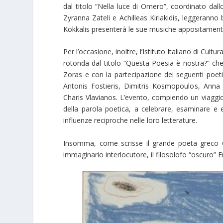
dal titolo “Nella luce di Omero”, coordinato dall
Zyranna Zateli e Achilleas Kiriakidis, leggeranno
Kokkalis presenterà le sue musiche appositamente
Per l’occasione, inoltre, l’Istituto Italiano di Cu
rotonda dal titolo “Questa Poesia è nostra?” che
Zoras e con la partecipazione dei seguenti poeti, 
Antonis Fostieris, Dimitris Kosmopoulos, Anna 
Charis Vlavianos. L’evento, compiendo un viaggio p
della parola poetica, a celebrare, esaminare e ev
influenze reciproche nelle loro letterature.
Insomma, come scrisse il grande poeta greco G
immaginario interlocutore, il filosolofo “oscuro” E