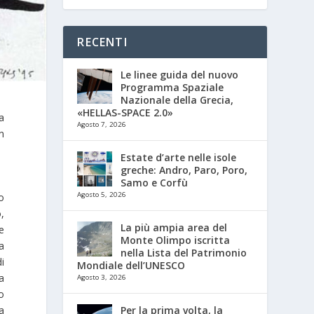
RECENTI
Le linee guida del nuovo
Programma Spaziale
Nazionale della Grecia,
«HELLAS-SPACE 2.0»
ta
Agosto 7, 2026
n
Estate d’arte nelle isole
greche: Andro, Paro, Poro,
Samo e Corfù
Agosto 5, 2026
o
,
La più ampia area del
e
Monte Olimpo iscritta
la
nella Lista del Patrimonio
i
Mondiale dell’UNESCO
a
Agosto 3, 2026
o
Per la prima volta, la
a