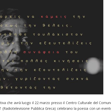
ativa che avrà luogo il 22 marzo presso il Centro Culturale del Comun
ERT (Radiotelevisione Pubblica Greca) celebrano la poesia con un event