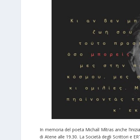
In memoria del poeta Michaìl Mìtras anche l’inizi
di Atene alle 19.30. La Società degli Scrittori e 