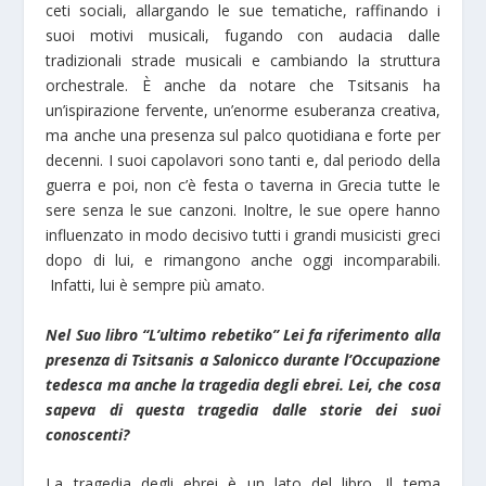
ceti sociali, allargando le sue tematiche, raffinando i
suoi motivi musicali, fugando con audacia dalle
tradizionali strade musicali e cambiando la struttura
orchestrale. È anche da notare che Tsitsanis ha
un’ispirazione fervente, un’enorme esuberanza creativa,
ma anche una presenza sul palco quotidiana e forte per
decenni. I suoi capolavori sono tanti e, dal periodo della
guerra e poi, non c’è festa o taverna in Grecia tutte le
sere senza le sue canzoni. Inoltre, le sue opere hanno
influenzato in modo decisivo tutti i grandi musicisti greci
dopo di lui, e rimangono anche oggi incomparabili.
Infatti, lui è sempre più amato.
Nel Suo libro “L’ultimo rebetiko’’ Lei fa riferimento alla
presenza di Tsitsanis a Salonicco durante l’Occupazione
tedesca ma anche la tragedia degli ebrei. Lei, che cosa
sapeva di questa tragedia dalle storie dei suoi
conoscenti?
La tragedia degli ebrei è un lato del libro. Il tema