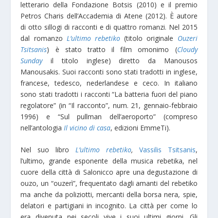
letterario della Fondazione Botsis (2010) e il premio
Petros Charis dell’Accademia di Atene (2012). È autore
di otto sillogi di racconti e di quattro romanzi. Nel 2015
dal romanzo
L’ultimo rebetiko
(titolo originale
Ouzeri
Tsitsanis
) è stato tratto il film omonimo (
Cloudy
Sunday
il titolo inglese) diretto da Manousos
Manousakis. Suoi racconti sono stati tradotti in inglese,
francese, tedesco, nederlandese e ceco. In italiano
sono stati tradotti i racconti “La batteria fuori del piano
regolatore” (in “Il racconto”, num. 21, gennaio-febbraio
1996) e “Sul pullman dell’aeroporto” (compreso
nell’antologia
Il vicino di casa
, edizioni EmmeTi).
Nel suo libro
L’ultimo
rebetiko
,
Vassilis Tsitsanis
,
l’ultimo, grande esponente della musica rebetika, nel
cuore della città di Salonicco apre una degustazione di
ouzo, un “ouzerì”, frequentato dagli amanti del rebetiko
ma anche da poliziotti, mercanti della borsa nera, spie,
delatori e partigiani in incognito. La città per come lo
era divenuta nei secoli vive i suoi ultimi giorni. Gli