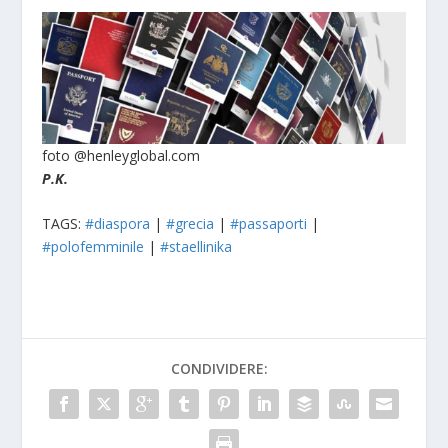
foto @henleyglobal.com
P.K.
TAGS:
#diaspora
|
#grecia
|
#passaporti
|
#polofemminile
|
#staellinika
CONDIVIDERE: