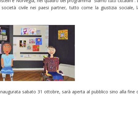
nstein e Norvegia, nel quadro del programma “Siamo tutti cittadini”. L
ocietà civile nei paesi partner, tutto come la giustizia sociale, l
naugurata sabato 31 ottobre, sarà aperta al pubblico sino alla fine d