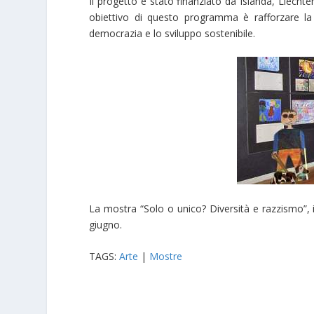
Il progetto è stato finanziato da Islanda, Liechte
obiettivo di questo programma è rafforzare la s
democrazia e lo sviluppo sostenibile.
La mostra “Solo o unico? Diversità e razzismo”, i
giugno.
TAGS:
Arte
|
Mostre