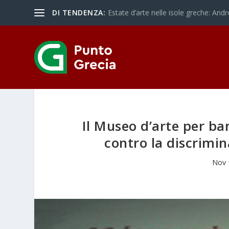
DI TENDENZA:
Estate d’arte nelle isole greche: Andr
Il Museo d’arte per b
contro la discrimina
Nov 