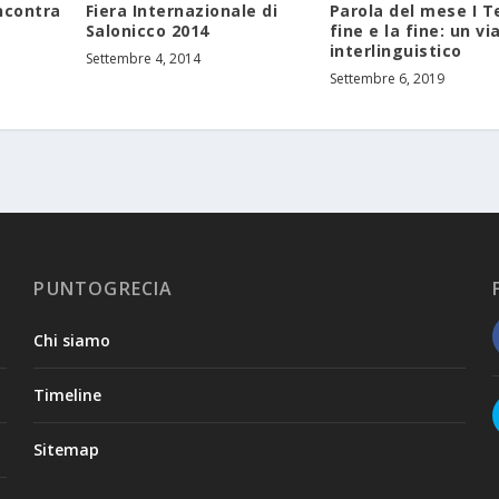
ncontra
Fiera Internazionale di
Parola del mese I Te
Salonicco 2014
fine e la fine: un v
interlinguistico
Settembre 4, 2014
Settembre 6, 2019
PUNTOGRECIA
Chi siamo
Timeline
Sitemap