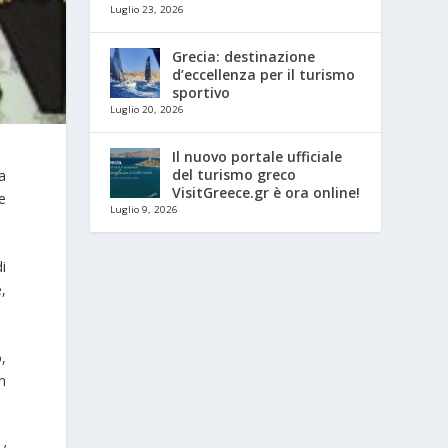
Luglio 23, 2026
Grecia: destinazione
d’eccellenza per il turismo
sportivo
Luglio 20, 2026
Il nuovo portale ufficiale
del turismo greco
a
VisitGreece.gr è ora online!
 e
Luglio 9, 2026
i
e,
o,
n