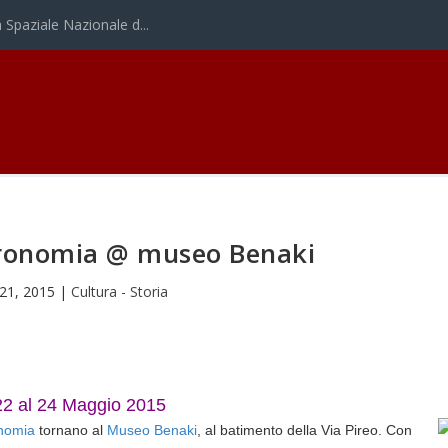
Spaziale Nazionale d...
tronomia @ museo Benaki
21, 2015
|
Cultura - Storia
22 al 24 Maggio 2015
onomia
tornano al
Museo Benaki
, al batimento della Via Pireo. Con