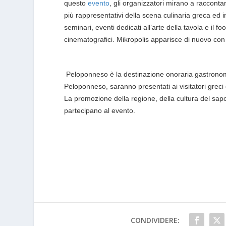
questo
evento
, gli organizzatori mirano a raccont
più rappresentativi della scena culinaria greca ed i
seminari, eventi dedicati all’arte della tavola e il fo
cinematografici.
Mikropolis apparisce di nuovo con m
Peloponneso è la destinazione onoraria gastronom
Peloponneso, saranno presentati ai visitatori greci e
La promozione della regione, della cultura del sap
partecipano al evento.
CONDIVIDERE: