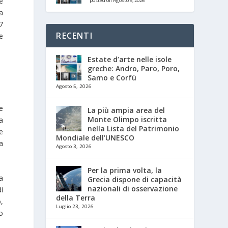
ne
posted on Agosto 5, 2026
a
27
RECENTI
e
Estate d’arte nelle isole
greche: Andro, Paro, Poro,
Samo e Corfù
Agosto 5, 2026
e
La più ampia area del
Monte Olimpo iscritta
a
nella Lista del Patrimonio
e
Mondiale dell’UNESCO
a
Agosto 3, 2026
Per la prima volta, la
a
Grecia dispone di capacità
nazionali di osservazione
i
della Terra
o,
Luglio 23, 2026
to