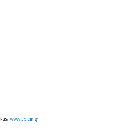
akas/
www.poiein.gr