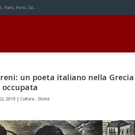
o, Paro, Poro, Sa...
ereni: un poeta italiano nella Grecia
occupata
22, 2019
|
Cultura - Storia