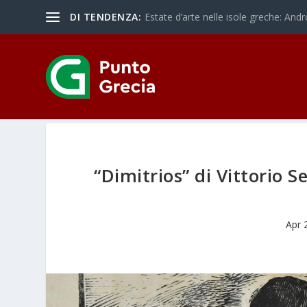
DI TENDENZA:
Estate d’arte nelle isole greche: Andr
“Dimitrios” di Vittorio S
Apr 