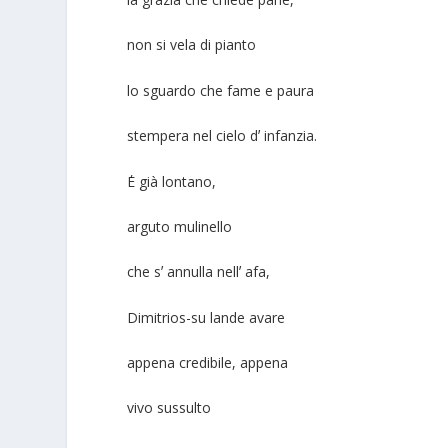
non si vela di pianto
lo sguardo che fame e paura
stempera nel cielo dʼ infanzia.
΄E già lontano,
arguto mulinello
che sʼ annulla nellʼ afa,
Dimitrios-su lande avare
appena credibile, appena
vivo sussulto