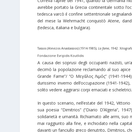
Correva l’aprile del 1941, quando la Germania hitl
avrebbe portato la Grecia continentale sotto l’o
tedesca varcò il confine settentrionale segnalando l
del mese la Wehrmacht conquistò Atene, dando c
(tedesca, italiana e bulgara).
Tassos (Alevizos Anastassios) (1914-1985),
La fame
,
1942. Xilogra
Fondazione Evripidis Koutlidis
A causa dei soprusi degli occupanti nazisti, un’a
decimò la popolazione reclamando al suo apice l
Grande Fame”/ “Ο Μεγάλος Λιμός” (1941-1944), l
durissimo inverno dell’occupazione (1941-1942), 
solito vedere aggirarsi corpi emaciati e scheletrici
In questo scenario, nell’estate del 1942, Vittori
sua poesia “Dimitrios” (“Diario DʼAlgeria”, 1947
solidarietà e umanità. Richiamato alle armi, suo m
mai raggiunto alla fine, e inchiodato nella capita
davanti un fanciullo greco denutrito, Dimitrios, c