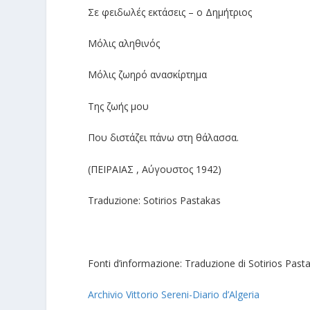
Σε φειδωλές εκτάσεις – ο Δημήτριος
Μόλις αληθινός
Μόλις ζωηρό ανασκίρτημα
Της ζωής μου
Που διστάζει πάνω στη θάλασσα.
(ΠΕΙΡΑΙΑΣ , Αύγουστος 1942)
Traduzione: Sotirios Pastakas
Fonti d’informazione: Traduzione di Sotirios Past
Archivio Vittorio Sereni-Diario d’Algeria