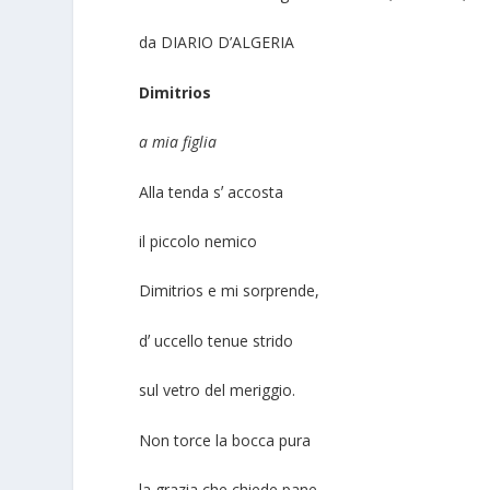
da DIARIO D’ALGERIA
Dimitrios
a mia figlia
Alla tenda sʼ accosta
il piccolo nemico
Dimitrios e mi sorprende,
dʼ uccello tenue strido
sul vetro del meriggio.
Non torce la bocca pura
la grazia che chiede pane,