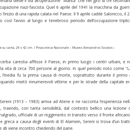
eriana diede il via all’operazione “Marita” che nel giro di tre settima
ccupazione nazi-fascista. Quel 6 aprile del 1941 la macchina da guerr
’inizio di una rapida calata nel Paese. Il 9 aprile cadde Salonicco, il 
osì l’avvio al lungo e tenebroso periodo dell’occupazione triplic
fia su carta, 29 x 42 cm. / Pinacoteca Nazionale – Museo Alexandros Soutsos –
cerba carestia afflisse il Paese, in primo luogo i centri urbani, e n
a vita di circa 700 persone al giorno. In quel periodo noto come “L
’inedia fu la prima causa di morte, soprattutto durante il primo 
quando mietò innumerevoli vittime e per le strade della capitale er
.
o Sereni (1913 – 1983) arriva ad Atene e ne racconta l’esperienza nell
), traendo, con tanta sensibilità, dal contesto bellico una lezione d
algrado, ufficiale di un reggimento in transito verso il fronte african
le greca a causa degli eventi di El Alamein, Sereni si trova d’un trat
he gli viene incontro chiedendo del pane.