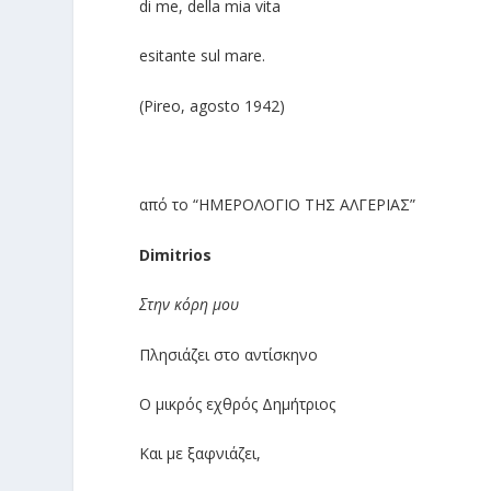
di me, della mia vita
esitante sul mare.
(Pireo, agosto 1942)
από το “ΗΜΕΡΟΛΟΓΙΟ ΤΗΣ ΑΛΓΕΡΙΑΣ”
Dimitrios
Στην κόρη μου
Πλησιάζει στο αντίσκηνο
Ο μικρός εχθρός Δημήτριος
Και με ξαφνιάζει,