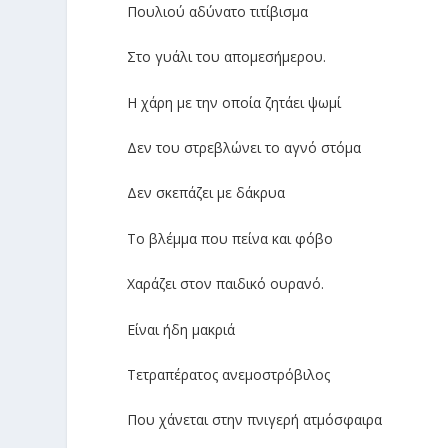
Πουλιού αδύνατο τιτίβισμα
Στο γυάλι του απομεσήμερου.
Η χάρη με την οποία ζητάει ψωμί
Δεν του στρεβλώνει το αγνό στόμα
Δεν σκεπάζει με δάκρυα
Το βλέμμα που πείνα και φόβο
Χαράζει στον παιδικό ουρανό.
Είναι ήδη μακριά
Τετραπέρατος ανεμοστρόβιλος
Που χάνεται στην πνιγερή ατμόσφαιρα