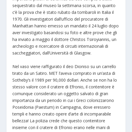
sequestrato dal museo la settimana scorsa, in quanto
c’è la prova che è stato rubato da tombaroli in Italia il
1970. Gli investigatori dall’ufficio del procuratore di
Manhattan hanno emesso un mandato il 24 luglio dopo
aver investigato basandosi su foto e altre prove che gli
ha inviato a maggio il dottore Christos Tsiroyiannis, un
archeologo e ricercatore di circuiti internazionali di
saccheggiatori, dall’Università di Glasgow.
Nel vaso viene raffigurato il deo Dioniso su un carrello
tirato da un Satiro. MET l’aveva comprato in un’asta di
Sotheby’s il 1989 per 90,000 dollari. Anche se non ha lo
stesso valore con il cratere di Efronio, il contenitore è
comunque considerato un oggetto salvato di gran
importanza da un periodo in cui i Greci colonizzarono
Poseidonia (Paestum) in Campagna, dove eressero
templi e hanno creato opere d’arte di incomparabile
bellezza! La polizia crede che questo contenitore
insieme con il cratere di Efronio erano nelle mani di