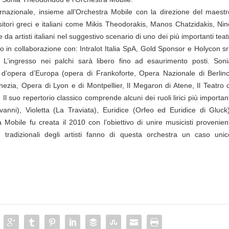
azionale, insieme all’Orchestra Mobile con la direzione del maestr
itori greci e italiani come Mikis Theodorakis, Manos Chatzidakis, Nin
a artisti italiani nel suggestivo scenario di uno dei più importanti teat
to in collaborazione con: Intralot Italia SpA, Gold Sponsor e Holycon sr
L’ingresso nei palchi sarà libero fino ad esaurimento posti. Soni
i d’opera d’Europa (opera di Frankoforte, Opera Nazionale di Berlino
ezia, Opera di Lyon e di Montpellier, Il Megaron di Atene, Il Teatro d
 Il suo repertorio classico comprende alcuni dei ruoli lirici più importan
vanni), Violetta (La Traviata), Euridice (Orfeo ed Euridice di Gluck)
Mobile fu creata il 2010 con l’obiettivo di unire musicisti provenient
e tradizionali degli artisti fanno di questa orchestra un caso unic