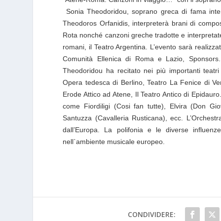
Sonia Theodoridou, soprano greca di fama intern
Theodoros Orfanidis, interpreterà brani di compos
Rota nonché canzoni greche tradotte e interpretate d
romani, il Teatro Argentina. L’evento sarà realizza
Comunità Ellenica di Roma e Lazio, Sponsors. 
Theodoridou ha recitato nei più importanti teatr
Opera tedesca di Berlino, Teatro La Fenice di Ven
Erode Attico ad Atene, Il Teatro Antico di Epidauro.
come Fiordiligi (Cosi fan tutte), Elvira (Don Gio
Santuzza (Cavalleria Rusticana), ecc. L’Orchestra 
dall’Europa. La polifonia e le diverse influenz
nell`ambiente musicale europeo.
CONDIVIDERE: