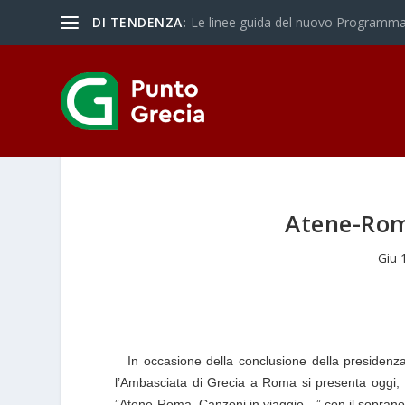
DI TENDENZA:
Le linee guida del nuovo Programma 
Atene-Rom
Giu 
In occasione della conclusione della presidenza
l’Ambasciata di Grecia a Roma si presenta
oggi,
”Atene-Roma. Canzoni in viaggio…”
con il sopran