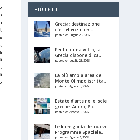
o
PIÙ LETTI
o
ri
Grecia: destinazione
d’eccellenza per...
l,
posted on Luglio 20, 2026
a
,
Per la prima volta, la
i
Grecia dispone di ca...
ti
posted on Luglio 23, 2026
,
i
La più ampia area del
Monte Olimpo iscritta...
o
posted on Agosto 3, 2026
Estate d’arte nelle isole
greche: Andro, Pa...
posted on Agosto 5, 2026
Le linee guida del nuovo
Programma Spaziale...
posted on Agosto 7, 2026