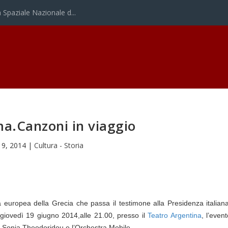
Spaziale Nazionale d...
a.Canzoni in viaggio
19, 2014
|
Cultura - Storia
 europea della Grecia che passa il testimone alla Presidenza italiana
 giovedì 19 giugno 2014,
alle 21.00,
presso il
Teatro Argentina
,
l’even
o Sonia Theodoridou e l’Orchestra Mobile.