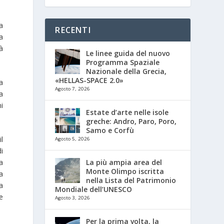
la
RECENTI
a
tà
Le linee guida del nuovo
Programma Spaziale
Nazionale della Grecia,
«HELLAS-SPACE 2.0»
ra
Agosto 7, 2026
a
i
Estate d’arte nelle isole
greche: Andro, Paro, Poro,
Samo e Corfù
il
Agosto 5, 2026
i
La più ampia area del
a
Monte Olimpo iscritta
ta
nella Lista del Patrimonio
la
Mondiale dell’UNESCO
e
Agosto 3, 2026
Per la prima volta, la