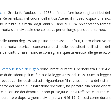
ci
in Grecia fu fondato nel 1988 al fine di fare luce sugli anni bui del
di Kerameikos, nel cuore dell’antica Atene, il museo ospita una ricc
lio in tutta la Grecia, dagli anni ’20 fino al 1974, preservando l’eredi
a memoria sia individuale che collettiva per un lungo periodo di tempo.
le unioni degli esiliati politici sopravissuti. Infatti, il loro obiettivo e
 memoria storica -concentrandosi sulle questioni dell’esilio, dell
ne dei diritti umani- nonché consegnare questa eredità alle generazion
i verso le isole dell’Egeo
sono iniziati durante il periodo tra il 1914 e 
 di dissidenti politici è stato la legge 4229 del 1929. Questa legge d
prevedeva che qualsiasi atto riguardante “il rovesciamento del sistem
a parte del paese è un’infrazione speciale”, ha portato alla prima onda
 e le torture dei deportati sono proseguite -anzi rafforzate- durante 
 durante e dopo la guerra civile greca (1946-1949), così come durant