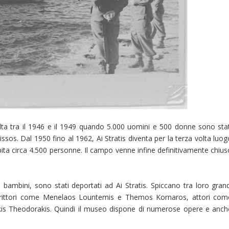
volta tra il 1946 e il 1949 quando 5.000 uomini e 500 donne sono stat
onissos. Dal 1950 fino al 1962, Ai Stratis diventa per la terza volta luo
 ospita circa 4.500 personne. Il campo venne infine definitivamente chiu
 bambini, sono stati deportati ad Ai Stratis. Spiccano tra loro grand
scrittori come Menelaos Lountemis e Themos Kornaros, attori com
s Theodorakis. Quindi il museo dispone di numerose opere e anch
.