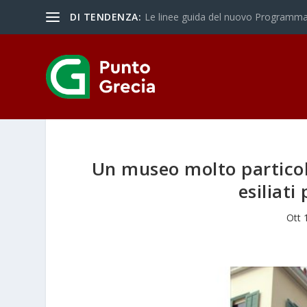
DI TENDENZA:
Le linee guida del nuovo Programma 
Un museo molto particola
esiliati 
Ott 