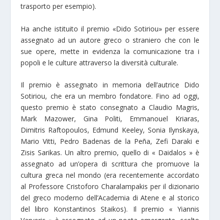
trasporto per esempio).
Ha anche istituito il premio «Dido Sotiriou» per essere
assegnato ad un autore greco o straniero che con le
sue opere, mette in evidenza la comunicazione tra i
popoli e le culture attraverso la diversità culturale.
Il premio è assegnato in memoria dell’autrice Dido
Sotiriou, che era un membro fondatore. Fino ad oggi,
questo premio è stato consegnato a Claudio Magris,
Μark Mazower, Gina Politi, Emmanouel Kriaras,
Dimitris Raftopoulos, Edmund Keeley, Sonia Ilynskaya,
Μario Vitti, Pedro Badenas de la Peña, Zefi Daraki e
Zisis Sarikas. Un altro premio, quello di « Daidalos » è
assegnato ad un’opera di scrittura che promuove la
cultura greca nel mondo (era recentemente accordato
al Professore Cristoforo Charalampakis per il dizionario
del greco moderno dell’Academia di Atene e al storico
del libro Konstantinos Staikos). Il premio « Yiannis