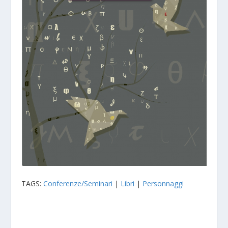
TAGS:
Conferenze/Seminari
|
Libri
|
Personnaggi