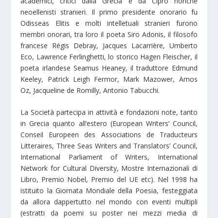
academici, critici dalla Grecia e da Cipro nonchè
neoellenisti stranieri. Il primo presidente onorario fu
Odisseas Elitis e molti intelletuali stranieri furono
membri onorari, tra loro il poeta Siro Adonis, il filosofo
francese Régis Debray, Jacques Lacarrière, Umberto
Eco, Lawrence Ferlinghetti, lo storico Hagen Fleischer, il
poeta irlandese Seamus Heaney, il traduttore Edmund
Keeley, Patrick Leigh Fermor, Mark Mazower, Amos
Oz, Jacqueline de Romilly, Αntonio Tabucchi.
La Società partecipa in attività e fondazioni note, tanto
in Grecia quanto all’estero (European Writers’ Council,
Conseil Europeen des Associations de Traducteurs
Litteraires, Three Seas Writers and Translators’ Council,
International Parliament of Writers, International
Network for Cultural Diversity, Mostre Internazionali di
Libro, Premio Nobel, Premio del UE etc). Nel 1998 ha
istituito la Giornata Mondiale della Poesia, festeggiata
da allora dappertutto nel mondo con eventi multipli
(estratti da poemi su poster nei mezzi media di