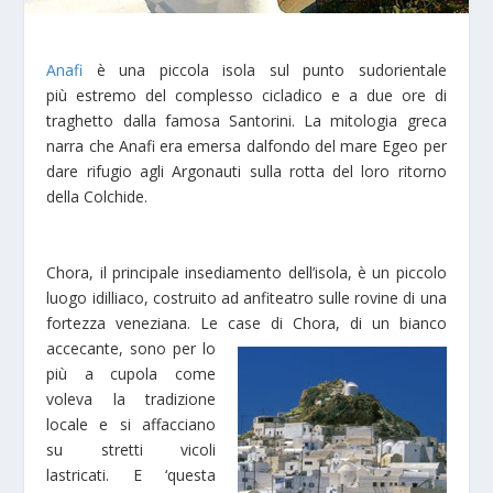
Anafi
è una piccola isola
sul
punto sudorientale
più estremo del complesso cicladico
e a due ore di
traghetto dal
la famosa Santorini.
La mitologia greca
narra che Anafi era emersa dalfondo del mare Egeo per
dare rifugio agli Argonauti
sulla rotta del loro ritorno
della Colchide
.
Chora
, il principale insediamento dell’isola,
è un piccolo
luogo idilliaco,
costruito ad anfiteatro
sulle rovine di
una
fortezza
veneziana
.
Le case di Chora,
di un bianco
accecante, sono per lo
più a cupola come
voleva la tradizione
locale e si affacciano
su stretti vicoli
lastricati.
E ‘
q
uesta