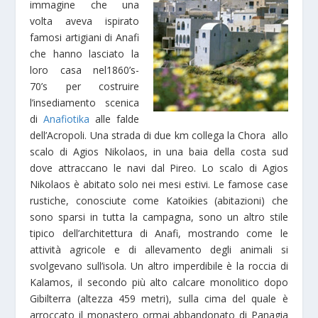
im
magine che una
volta aveva ispirato
famosi artigiani di Anafi
che hanno lasciato la
loro casa nel1860’s-
70’s per costruire
l’insediamento scenica
di
Anafiotika
alle falde
dell’Acropoli
.
Una strada di due km collega la Chora allo
scalo di Agios Nikolaos, in una baia della costa sud
dove attraccano le navi dal Pireo. Lo scalo di Agios
Nikolaos è abitato solo nei mesi estivi.
Le famose case
rustiche, conosciute come Katoikies (
abitazioni)
che
sono sparsi
in t
utta la campagna, sono un altro stile
tipico dell’architettura di Anafi, mostrando come le
attività agricole e di
allevamento degli animali si
svolgevano sull’isola.
Un altro imperdibile è la roccia di
Kalamos, il secondo più alto calcare monolitico dopo
Gibilterra
(
altez
za 459 metri),
sulla cima del qua
le
è
arroccato il monastero ormai abbandonato di Panagia