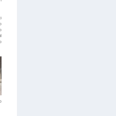
ti
lo
o
l
o
io