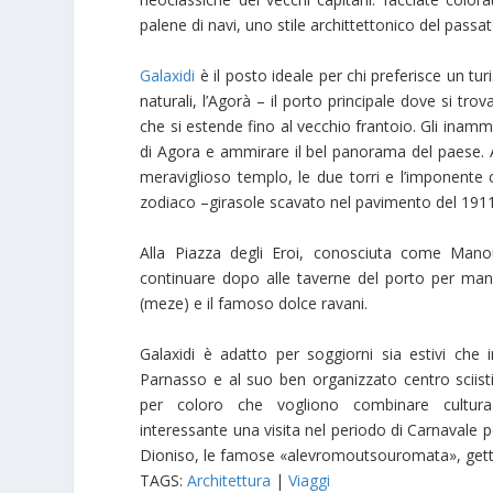
palene di navi, uno stile archittettonico del pass
Galaxidi
è il posto ideale per chi preferisce un tur
naturali, l’Agorà – il porto principale dove si tro
che si estende fino al vecchio frantoio. Gli inamm
di Agora e ammirare il bel panorama del paese. Al
meraviglioso templo, le due torri e l’imponente c
zodiaco –girasole scavato nel pavimento del 1911
Alla Piazza degli Eroi, conosciuta come Mano
continuare dopo alle taverne del porto per mang
(meze) e il famoso dolce ravani.
Galaxidi è adatto per soggiorni sia estivi che i
Parnasso e al suo ben organizzato centro sciist
per coloro che vogliono combinare cultura 
interessante una visita nel periodo di Carnavale p
Dioniso, le famose «alevromoutsouromata», gettare
TAGS:
Architettura
|
Viaggi