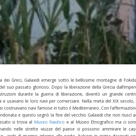
ca dei Greci, Galaxidi emerge sotto le bellissime montagne di Fokida
del suo passato glorioso. Dopo la liberazione della Grecia dall’imper
truzioni durante la guerra di liberazione, diventò un grande centr
ai e usavano le loro navi per comerciare. Nella metà del XIX secolo, i
si costruivano navi famose in tutto il Mediterraneo. Con l’affermazion
andonata e questo segnò la fine del vecchio Galaxidi che non riuscì a
ssato si trova al
Museo Nautico
e al Museo Etnografico ma ci son
minando nelle strette viuzze del paese si possono ammirare le cas
ate, archi di marmo intorno alle porte, balconi in pietra decorati co