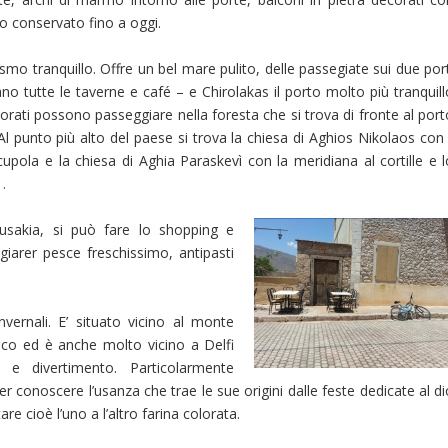
ato conservato fino a oggi.
ismo tranquillo. Offre un bel mare pulito, delle passegiate sui due por
vano tutte le taverne e café – e Chirolakas il porto molto più tranquil
orati possono passeggiare nella foresta che si trova di fronte al port
 punto più alto del paese si trova la chiesa di Aghios Nikolaos con i
upola e la chiesa di Aghia Paraskevì con la meridiana al cortille e l
.
usakia, si può fare lo shopping e
iarer pesce freschissimo, antipasti
nvernali. E’ situato vicino al monte
ico ed è anche molto vicino a Delfi
e divertimento. Particolarmente
er conoscere l’usanza che trae le sue origini dalle feste dedicate al d
 cioè l’uno a l’altro farina colorata.