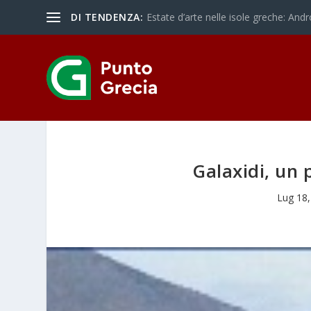
DI TENDENZA:
Estate d’arte nelle isole greche: Andr
Galaxidi, un 
Lug 18,