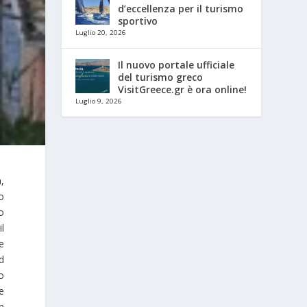
d’eccellenza per il turismo
sportivo
Luglio 20, 2026
Il nuovo portale ufficiale
del turismo greco
VisitGreece.gr è ora online!
Luglio 9, 2026
,
o
o
l
e
d
o
e
n