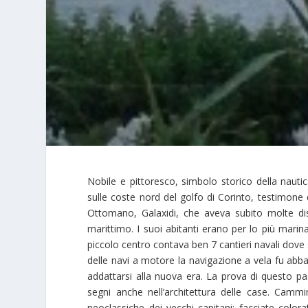
Nobile e pittoresco, simbolo storico della nauti
sulle coste nord del golfo di Corinto, testimone 
Ottomano, Galaxidi, che aveva subito molte dis
marittimo. I suoi abitanti erano per lo più marin
piccolo centro contava ben 7 cantieri navali dove 
delle navi a motore la navigazione a vela fu abb
addattarsi alla nuova era. La prova di questo pa
segni anche nell’architettura delle case. Cam
neoclassiche dei vecchi capitani: facciate color