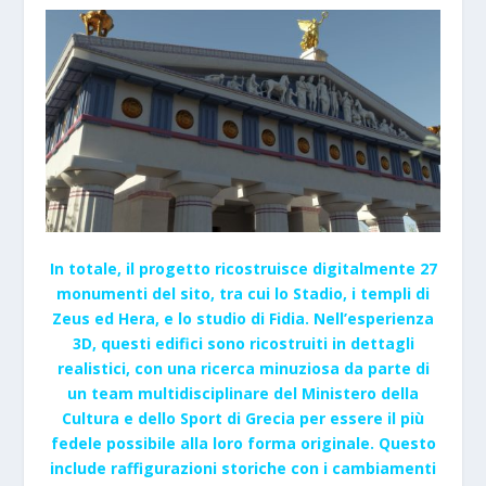
In totale, il progetto ricostruisce digitalmente 27
monumenti del sito, tra cui lo Stadio, i templi di
Zeus ed Hera, e lo studio di Fidia. Nell’esperienza
3D, questi edifici sono ricostruiti in dettagli
realistici, con una ricerca minuziosa da parte di
un team multidisciplinare del Ministero della
Cultura e dello Sport di Grecia per essere il più
fedele possibile alla loro forma originale. Questo
include raffigurazioni storiche con i cambiamenti