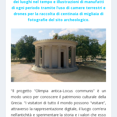
dei luoghi nel tempo e illustrazioni di manufatti
di ogni periodo tramite l’uso di camere terrestri e
drones per la raccolta di centinaia di migliaia di
fotografie del sito archeologico.
“Il progetto “Olimpia antica-Locus communis” è un
modo unico per conoscere il patrimonio culturale della
Grecia. “I visitatori di tutto il mondo possono “visitare”,
attraverso la rappresentazione digitale, il luogo com’era
nell’antichità e sperimentare la storia e i valori che esso