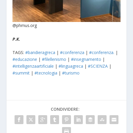
@phmus.org
P.K.
TAGS:
#bandieragreca
|
#conferenza
|
#conferenza.
|
#educazione
|
#filellenismo
|
#insegnamento
|
#intelligenzaartificiale
|
#linguagreca
|
#SCIENZA
|
#summit
|
#tecnologia
|
#turismo
CONDIVIDERE: