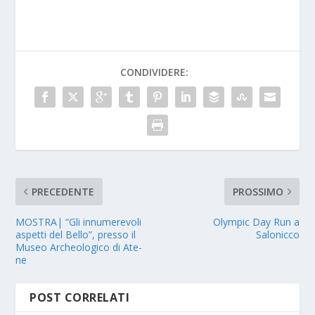
CONDIVIDERE:
PRECEDENTE
PROSSIMO
MOSTRA| “Gli in­nu­me­re­vo­li
Olympic Day Run a
aspet­ti del­ Bel­lo”, pres­so il
Salonicco
Mu­seo Ar­cheo­lo­gi­co di Ate­
ne
POST CORRELATI