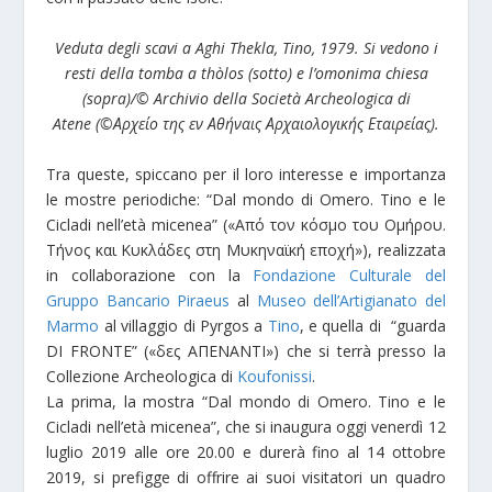
Veduta degli scavi a Aghi Thekla, Tino, 1979. Si vedono i
resti della tomba a thòlos (sotto) e l’omonima chiesa
(sopra)/
©
Archivio della Società Archeologica di
Atene
(©
Αρχείο της εν Αθήναις Αρχαιολογικής Εταιρείας
).
Tra queste, spiccano per il loro interesse e importanza
le mostre periodiche: “Dal mondo di Omero. Tino e le
Cicladi nell’età micenea” («Από τον κόσμο του Ομήρου.
Τήνος και Κυκλάδες στη Μυκηναϊκή εποχή»), realizzata
in collaborazione con la
Fondazione Culturale del
Gruppo Bancario Piraeus
al
Museo dell’Artigianato del
Marmo
al villaggio di Pyrgos a
Tino
, e quella di “guarda
DI FRONTE” («δες ΑΠΕΝΑΝΤΙ») che si terrà presso la
Collezione Archeologica di
Koufonissi
.
La prima, la mostra “Dal mondo di Omero. Tino e le
Cicladi nell’età micenea”, che si inaugura oggi venerdì 12
luglio 2019 alle ore 20.00 e durerà fino al 14 ottobre
2019, si prefigge di offrire ai suoi visitatori un quadro