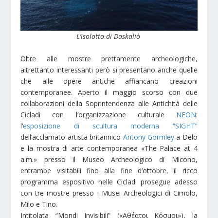
L’isolotto di Daskaliò
Oltre alle mostre prettamente archeologiche,
altrettanto interessanti però si presentano anche quelle
che alle opere antiche affiancano creazioni
contemporanee. Aperto il maggio scorso con due
collaborazioni della Soprintendenza alle Antichità delle
Cicladi con l’organizzazione culturale
NEON
:
l’
esposizione di scultura moderna “SIGHT”
dell’acclamato artista britannico
Antony Gormley
a Delo
e la mostra di arte contemporanea «The Palace at 4
a.m.» presso il Museo Archeologico di Micono,
entrambe visitabili fino alla fine d’ottobre, il ricco
programma espositivo nelle Cicladi prosegue adesso
con tre mostre presso i Musei Archeologici di Cimolo,
Milo e Tino.
Intitolata “Mondi Invisibili” («Αθέατοι Κόσμοι»), la