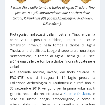
Perline d’oro dalla tomba a thòlos di Aghia Thekla a Tino
(XIII sec. a.C.)/
©Soprintendenza alle Antichità delle
Cicladi, K.Xenikakis (
©
Εφορεία Αρχαιοτήτων Κυκλάδων,
Κ.Ξενικάκης).
Protagonisti indiscussi della mostra a Tino, e per la
prima volta esposti al pubblico, i reperti di piccole
dimensioni rinvenuti nella tomba a thòlos di Aghia
Thecla, a nord dell’isola. Luogo di sepoltura di una stirpe
“aristocratica”, la tomba di Aghia Thecla (XIII-ΧΙΙ sec.
a.C.) è una delle tre tombe a thòlos finora ritrovate nelle
Cicladi.
Alla seconda mostra, invece, dal titolo “guarda DI
FRONTE” che si inaugura il 14 luglio presso la
Collezione Archeologica di Koufonissi e durerà fino al
30 settembre 2019, vengono per la prima volta esibiti
gli unici reperti dai recenti scavi a
Keros e Daskaliò
. In
base alle ultime indagini archeologiche, e come si
evince dalle complesse e straordinarie strutture