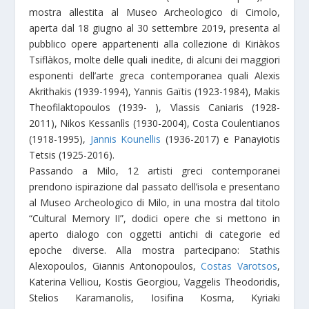
mostra allestita al Museo Archeologico di Cimolo,
aperta dal 18 giugno al 30 settembre 2019, presenta al
pubblico opere appartenenti alla collezione di Kiriàkos
Tsiflàkos, molte delle quali inedite, di alcuni dei maggiori
esponenti dell’arte greca contemporanea quali Alexis
Akrithakis (1939-1994), Yannis Gaïtis (1923-1984), Makis
Theofilaktopoulos (1939- ), Vlassis Caniaris (1928-
2011), Nikos Kessanlìs (1930-2004), Costa Coulentianos
(1918-1995),
Jannis Kounellis
(1936-2017) e Panayiotis
Tetsis (1925-2016).
Passando a Milo, 12 artisti greci contemporanei
prendono ispirazione dal passato dell’isola e presentano
al Museo Archeologico di Milo, in una mostra dal titolo
“Cultural Memory II”, dodici opere che si mettono in
aperto dialogo con oggetti antichi di categorie ed
epoche diverse. Alla mostra partecipano: Stathis
Alexopoulos, Giannis Antonopoulos,
Costas Varotsos
,
Katerina Velliou, Kostis Georgiou, Vaggelis Theodoridis,
Stelios Karamanolis, Iosifina Kosma, Kyriaki