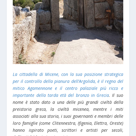
La cittadella di Micene, con la sua posizione strategica
per il controllo della pianura dell’Argolida, è il regno del
mitico Agamennone e il centro palaziale più ricco e
importante della tarda età del bronzo in Grecia
. Il suo
nome è stato dato a una delle più grandi civiltà della
preistoria greca, la civiltà micenea, mentre i miti
associati alla sua storia, i suoi governanti e membri delle
loro famiglie (come Clitennestra, Ifigenia, Elettra, Oreste)
hanno ispirato poeti, scrittori e artisti per secoli,