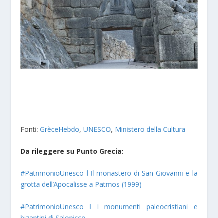
Fonti:
GrèceHebdo
,
UNESCO
,
Ministero della Cultura
Da rileggere su Punto Grecia:
#PatrimonioUnesco l Il monastero di San Giovanni e la
grotta dell’Apocalisse a Patmos (1999)
#PatrimonioUnesco l I monumenti paleocristiani e
bizantini di Salonicco