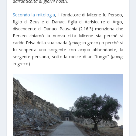
dall’antichità ai giorni nostri.
Secondo la mitologia
, il fondatore di Micene fu Perseo,
figlio di Zeus e di Danae, figlia di Acrisio, re di Argo,
discendente di Danaο. Pausania (2.16.3) menziona che
Perseo chiamò la nuova città Micene sia perché vi
cadde l’elsa della sua spada (
μύκης
in greco) o perché vi
fu scoperta una sorgente con acqua abbondante, la
sorgente persiana, sotto la radice di un “fungo” (
μύκης
in greco).