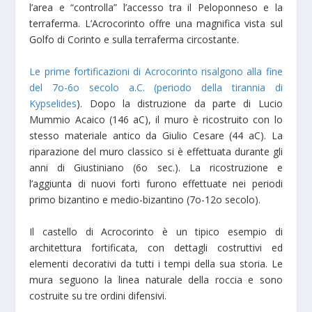
l’area e “controlla” l’accesso tra il Peloponneso e la
terraferma. L’Acrocorinto offre una magnifica vista sul
Golfo di Corinto e sulla terraferma circostante.
Le prime fortificazioni di Acrocorinto risalgono alla fine
del 7o-6o secolo a.C. (periodo della tirannia di
Kypselides
). Dopo la distruzione da parte di Lucio
Mummio Acaico (146 aC), il muro è ricostruito con lo
stesso materiale antico da Giulio Cesare (44 aC). La
riparazione del muro classico si è effettuata durante gli
anni di Giustiniano (6o sec.). La ricostruzione e
l’aggiunta di nuovi forti furono effettuate nei periodi
primo bizantino e medio-bizantino (7o-12o secolo).
Il castello di Acrocorinto è un tipico esempio di
architettura fortificata, con dettagli costruttivi ed
elementi decorativi da tutti i tempi della sua storia. Le
mura seguono la linea naturale della roccia e sono
costruite su tre ordini difensivi.