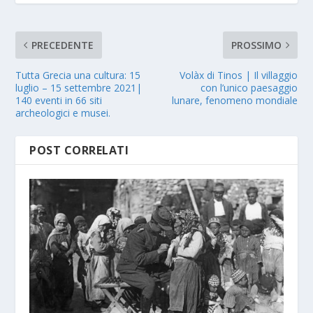
PRECEDENTE
PROSSIMO
Tutta Grecia una cultura: 15
Volàx di Tinos | Il villaggio
luglio – 15 settembre 2021|
con l’unico paesaggio
140 eventi in 66 siti
lunare, fenomeno mondiale
archeologici e musei.
POST CORRELATI