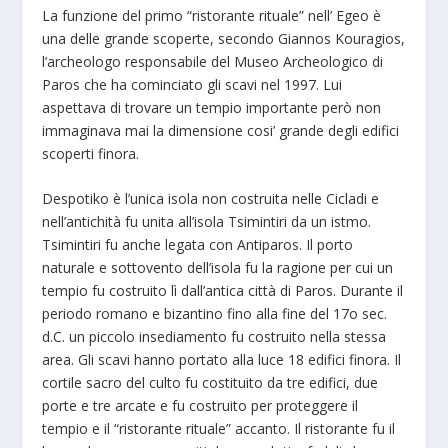
La funzione del primo “ristorante rituale” nell’ Egeo è
una delle grande scoperte, secondo Giannos Kouragios,
l’archeologo responsabile del Museo Archeologico di
Paros che ha cominciato gli scavi nel 1997. Lui
aspettava di trovare un tempio importante però non
immaginava mai la dimensione cosi’ grande degli edifici
scoperti finora.
Despotiko è l’unica isola non costruita nelle Cicladi e
nell’antichità fu unita all’isola Tsimintiri da un istmo.
Tsimintiri fu anche legata con Antiparos. Il porto
naturale e sottovento dell’isola fu la ragione per cui un
tempio fu costruito lì dall’antica città di Paros. Durante il
periodo romano e bizantino fino alla fine del 17o sec.
d.C. un piccolo insediamento fu costruito nella stessa
area. Gli scavi hanno portato alla luce 18 edifici finora. Il
cortile sacro del culto fu costituito da tre edifici, due
porte e tre arcate e fu costruito per proteggere il
tempio e il “ristorante rituale” accanto. Il ristorante fu il