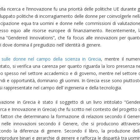
la ricerca e l’innovazione fu una priorità delle politiche UE durante g
luppato politiche di incorragiamento delle donne per coinvolgerle nell
ecipazione equa tra uomini e donne nelle commissioni di valutazione
cesso equo alle risorse europee di finanziamento. Recentemente, l
a “Gendered Innovations”, che fa focus alle innovazioni per quant
ri dove domina il pregiudizio nell’ identità di genere.
o sulle donne nel campo della scienza in Grecia
, mentre il numer
entato, si verifica una carenza per quanto riguarda la loro presenza n
ano spesso nel settore accademico e di governo, mentre nel settore d
pendi e opportunità, dominano gli uomini. In Grecia esse sono piuttost
i rappresentate nel campo dell’ ingenieria e della tecnologia.
ovazione in Grecia è stato il soggetto di un livro intitolato “Gender
ca e Innovazione in Grecia) che fu scritto nel contesto del progetto d
i fattori che determinano la formazione di relazioni secondo il Gener
 e nelle innovazioni secondo il Genere, che si producono attravers
condo la diferenza di genere. Secondo il libro, la produzione dell
iprodure binari e gerarchie di genere e rafforza le disparità tra uomi