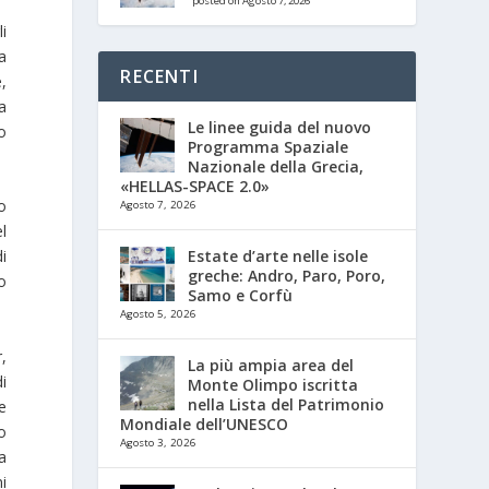
posted on Agosto 7, 2026
li
a
RECENTI
,
a
Le linee guida del nuovo
o
Programma Spaziale
Nazionale della Grecia,
«HELLAS-SPACE 2.0»
o
Agosto 7, 2026
el
Estate d’arte nelle isole
i
greche: Andro, Paro, Poro,
o
Samo e Corfù
Agosto 5, 2026
,
La più ampia area del
i
Monte Olimpo iscritta
nella Lista del Patrimonio
e
Mondiale dell’UNESCO
o
Agosto 3, 2026
a
ni