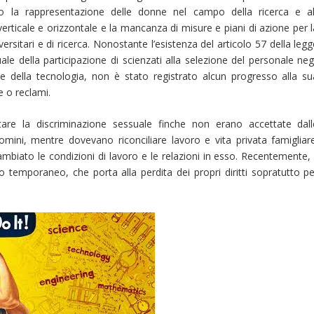
ndo la rappresentazione delle donne nel campo della ricerca e all
rticale e orizzontale e la mancanza di misure e piani di azione per l
versitari e di ricerca. Nonostante l’esistenza del articolo 57 della leg
e della participazione di scienzati alla selezione del personale negl
a e della tecnologia, non è stato registrato alcun progresso alla su
e o reclami.
ntare la discriminazione sessuale finche non erano accettate dall
ini, mentre dovevano riconciliare lavoro e vita privata famigliare
biato le condizioni di lavoro e le relazioni in esso. Recentemente, i
temporaneo, che porta alla perdita dei propri diritti sopratutto pe