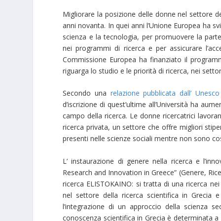
Migliorare la posizione delle donne nel settore del
anni novanta. In quei anni l’Unione Europea ha svi
scienza e la tecnologia, per promuovere la part
nei programmi di ricerca e per assicurare l’ac
Commissione Europea ha finanziato il programm
riguarga lo studio e le priorità di ricerca, nei setto
Secondo una
relazione pubblicata dall’ Unesc
d’iscrizione di quest’ultime all’Università ha aum
campo della ricerca. Le donne ricercatrici lavor
ricerca privata, un settore che offre migliori sti
presenti nelle scienze sociali mentre non sono cos
L’ instaurazione di genere nella ricerca e l’inn
Research and Innovation in Greece” (Genere, Ricer
ricerca ELISTOKAINO: si tratta di una ricerca ne
nel settore della ricerca scientifica in Grecia
l’integrazione di un approccio della scienza se
conoscenza scientifica in Grecia è determinata a r