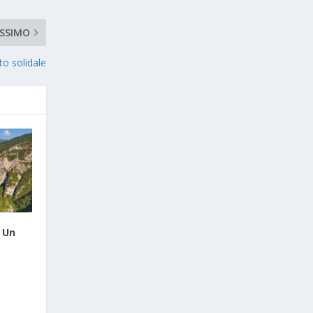
SSIMO
to solidale
 Un