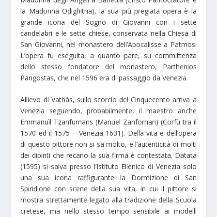
la Madonna Odighitria), la sua più pregiata opera è la
grande icona del Sogno di Giovanni con i sette
candelabri e le sette chiese, conservata nella Chiesa di
San Giovanni, nel monastero dell’Apocalisse a Patmos.
L’opera fu eseguita, a quanto pare, su committenza
dello stesso fondatore del monastero, Parthenios
Pangostas, che nel 1596 era di passaggio da Venezia.
Allievo di Vathàs, sullo scorcio del Cinquecento arriva a
Venezia seguendo, probabilmente, il maestro anche
Emmanuìl Tzanfurnaris (Manuel Zanfornari) (Corfù tra il
1570 ed il 1575 – Venezia 1631). Della vita e dell’opera
di questo pittore non si sa molto, e l’autenticità di molti
dei dipinti che recano la sua firma è contestata. Datata
(1595) si salva presso l’Istituto Ellenico di Venezia solo
una sua icona raffigurante la Dormizione di San
Spiridione con scene della sua vita, in cui il pittore si
mostra strettamente legato alla tradizione della Scuola
cretese, ma nello stesso tempo sensibile ai modelli