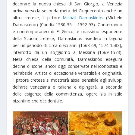
decorare la nuova chiesa di San Giorgio, a Venezia
arriva verso la seconda metà del Cinquecento anche un
altro cretese, il pittore
Michaìl Damaskinòs
(Michele
Damasceno) (Candia 1530-35 – 1592-93). Conterraneo
e contemporaneo di El Greco, e massimo esponente
della Scuola cretese, Damaskinòs risiederà in laguna
per un periodo di circa dieci anni (1568-69, 1574-1583),
interrotto da un soggiorno a Messina (1569-1573).
Nella chiesa della comunità, Damaskinòs eseguirà
decine di icone, ancor oggi conservate nell’iconostasi e
nell’abside. Artista di eccezionale versatilità e originalità,
il pittore cretese si mostrerà assai sensibile agli sviluppi
dell’arte veneziana e italiana e dipingerà, a seconda
delle esigenze della committenza, opere sia in stile
bizantino che occidentale.