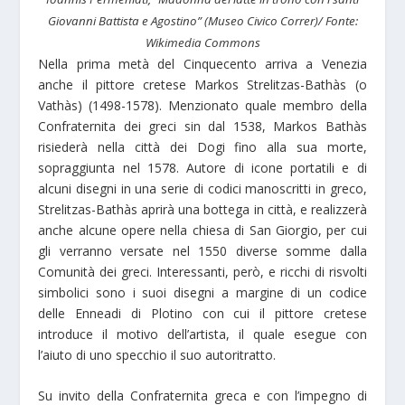
Giovanni Battista e Agostino” (Museo Civico Correr)/ Fonte:
Wikimedia Commons
Nella prima metà del Cinquecento arriva a Venezia
anche il pittore cretese Markos Strelitzas-Bathàs (o
Vathàs) (1498-1578). Menzionato quale membro della
Confraternita dei greci sin dal 1538, Markos Bathàs
risiederà nella città dei Dogi fino alla sua morte,
sopraggiunta nel 1578. Autore di icone portatili e di
alcuni disegni in una serie di codici manoscritti in greco,
Strelitzas-Bathàs aprirà una bottega in città, e realizzerà
anche alcune opere nella chiesa di San Giorgio, per cui
gli verranno versate nel 1550 diverse somme dalla
Comunità dei greci. Interessanti, però, e ricchi di risvolti
simbolici sono i suoi disegni a margine di un codice
delle Enneadi di Plotino con cui il pittore cretese
introduce il motivo dell’artista, il quale esegue con
l’aiuto di uno specchio il suo autoritratto.
Su invito della Confraternita greca e con l’impegno di