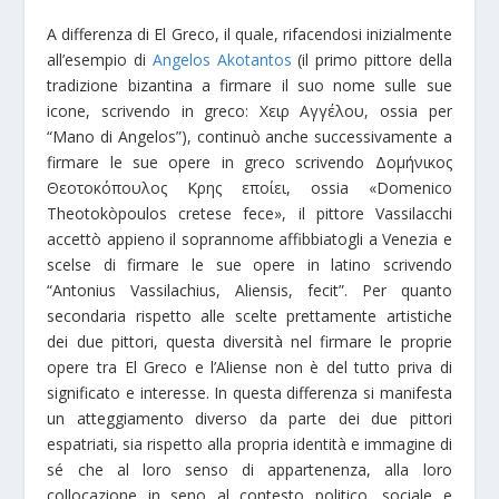
A differenza di El Greco, il quale, rifacendosi inizialmente
all’esempio di
Angelos Akotantos
(il primo pittore della
tradizione bizantina a firmare il suo nome sulle sue
icone, scrivendo in greco: Χειρ Αγγέλου, ossia per
“Mano di Angelos”), continuò anche successivamente a
firmare le sue opere in greco scrivendo Δομήνικος
Θεοτοκόπουλος Κρης εποίει, ossia «Domenico
Theotokòpoulos cretese fece», il pittore Vassilacchi
accettò appieno il soprannome affibbiatogli a Venezia e
scelse di firmare le sue opere in latino scrivendo
“Antonius Vassilachius, Aliensis, fecit”. Per quanto
secondaria rispetto alle scelte prettamente artistiche
dei due pittori, questa diversità nel firmare le proprie
opere tra El Greco e l’Aliense non è del tutto priva di
significato e interesse. In questa differenza si manifesta
un atteggiamento diverso da parte dei due pittori
espatriati, sia rispetto alla propria identità e immagine di
sé che al loro senso di appartenenza, alla loro
collocazione in seno al contesto politico, sociale e