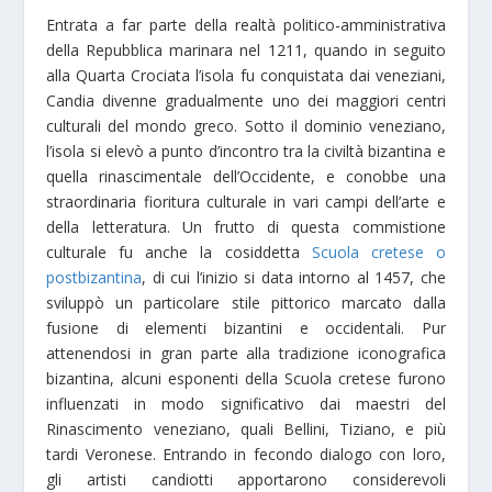
Entrata a far parte della realtà politico-amministrativa
della Repubblica marinara nel 1211, quando in seguito
alla Quarta Crociata l’isola fu conquistata dai veneziani,
Candia divenne gradualmente uno dei maggiori centri
culturali del mondo greco. Sotto il dominio veneziano,
l’isola si elevò a punto d’incontro tra la civiltà bizantina e
quella rinascimentale dell’Occidente, e conobbe una
straordinaria fioritura culturale in vari campi dell’arte e
della letteratura. Un frutto di questa commistione
culturale fu anche la cosiddetta
Scuola cretese o
postbizantina
, di cui l’inizio si data intorno al 1457, che
sviluppò un particolare stile pittorico marcato dalla
fusione di elementi bizantini e occidentali. Pur
attenendosi in gran parte alla tradizione iconografica
bizantina, alcuni esponenti della Scuola cretese furono
influenzati in modo significativo dai maestri del
Rinascimento veneziano, quali Bellini, Tiziano, e più
tardi Veronese. Entrando in fecondo dialogo con loro,
gli artisti candiotti apportarono considerevoli