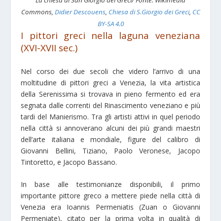
La chiesa di San Giorgio dei Greci/ Fonte: Wikimedia
Commons,
Didier Descouens
,
Chiesa di S.Giorgio dei Greci
,
CC
BY-SA 4.0
I pittori greci nella laguna veneziana
(XVI-XVII sec.)
Nel corso dei due secoli che videro l’arrivo di una
moltitudine di pittori greci a Venezia, la vita artistica
della Serenissima si trovava in pieno fermento ed era
segnata dalle correnti del Rinascimento veneziano e più
tardi del Manierismo. Tra gli artisti attivi in quel periodo
nella città si annoverano alcuni dei più grandi maestri
dell’arte italiana e mondiale, figure del calibro di
Giovanni Bellini, Tiziano, Paolo Veronese, Jacopo
Tintoretto, e Jacopo Bassano.
In base alle testimonianze disponibili, il primo
importante pittore greco a mettere piede nella città di
Venezia era Ioannis Permeniatis (Zuan o Giovanni
Permeniate), citato per la prima volta in qualità di