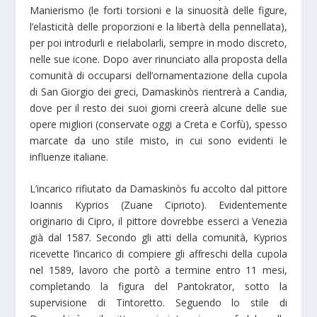
Manierismo (le forti torsioni e la sinuosità delle figure,
l’elasticità delle proporzioni e la libertà della pennellata),
per poi introdurli e rielabolarli, sempre in modo discreto,
nelle sue icone. Dopo aver rinunciato alla proposta della
comunità di occuparsi dell’ornamentazione della cupola
di San Giorgio dei greci, Damaskinòs rientrerà a Candia,
dove per il resto dei suoi giorni creerà alcune delle sue
opere migliori (conservate oggi a Creta e Corfù), spesso
marcate da uno stile misto, in cui sono evidenti le
influenze italiane.
L’incarico rifiutato da Damaskinòs fu accolto dal pittore
Ioannis Kyprios (Zuane Ciprioto). Evidentemente
originario di Cipro, il pittore dovrebbe esserci a Venezia
già dal 1587. Secondo gli atti della comunità, Kyprios
ricevette l’incarico di compiere gli affreschi della cupola
nel 1589, lavoro che portò a termine entro 11 mesi,
completando la figura del Pantokrator, sotto la
supervisione di Tintoretto. Seguendo lo stile di