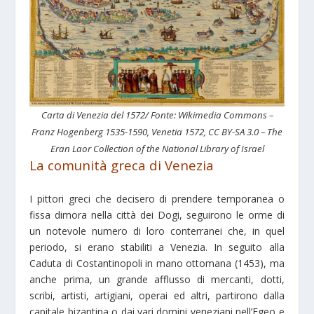
Carta di Venezia del 1572/ Fonte: Wikimedia Commons –
Franz Hogenberg 1535-1590, Venetia 1572, CC BY-SA 3.0 – The
Eran Laor Collection of the National Library of Israel
La comunità greca di Venezia
I pittori greci che decisero di prendere temporanea o
fissa dimora nella città dei Dogi, seguirono le orme di
un notevole numero di loro conterranei che, in quel
periodo, si erano stabiliti a Venezia. In seguito alla
Caduta di Costantinopoli in mano ottomana (1453), ma
anche prima, un grande afflusso di mercanti, dotti,
scribi, artisti, artigiani, operai ed altri, partirono dalla
capitale bizantina o dai vari domini veneziani nell’Egeo e