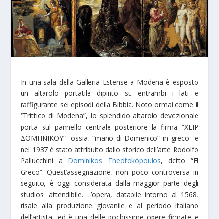
In una sala della Galleria Estense a Modena è esposto
un altarolo portatile dipinto su entrambi i lati e
raffigurante sei episodi della Bibbia. Noto ormai come il
“Trittico di Modena”, lo splendido altarolo devozionale
porta sul pannello centrale posteriore la firma “ΧΕΙΡ
ΔΟΜΗΝΙΚΟΥ” -ossia, “mano di Domenico” in greco- e
nel 1937 è stato attribuito dallo storico dell’arte Rodolfo
Pallucchini a
Domínikos Theotokópoulos
, detto “El
Greco”. Quest’assegnazione, non poco controversa in
seguito, è oggi considerata dalla maggior parte degli
studiosi attendibile. L’opera, databile intorno al 1568,
risale alla produzione giovanile e al periodo italiano
dell’artista, ed è una delle pochissime opere firmate e