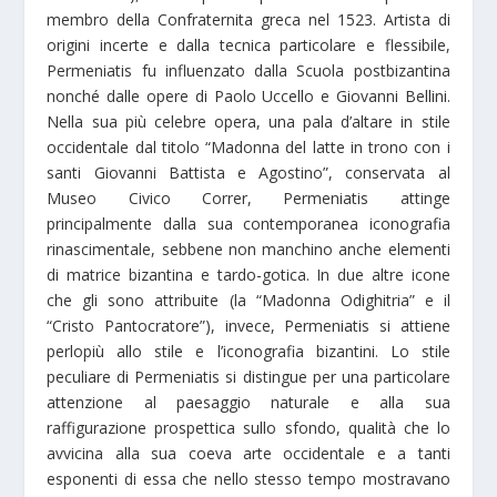
membro della Confraternita greca nel 1523. Artista di
origini incerte e dalla tecnica particolare e flessibile,
Permeniatis fu influenzato dalla Scuola postbizantina
nonché dalle opere di Paolo Uccello e Giovanni Bellini.
Nella sua più celebre opera, una pala d’altare in stile
occidentale dal titolo “Madonna del latte in trono con i
santi Giovanni Battista e Agostino”, conservata al
Museo Civico Correr, Permeniatis attinge
principalmente dalla sua contemporanea iconografia
rinascimentale, sebbene non manchino anche elementi
di matrice bizantina e tardo-gotica. In due altre icone
che gli sono attribuite (la “Madonna Odighitria” e il
“Cristo Pantocratore”), invece, Permeniatis si attiene
perlopiù allo stile e l’iconografia bizantini. Lo stile
peculiare di Permeniatis si distingue per una particolare
attenzione al paesaggio naturale e alla sua
raffigurazione prospettica sullo sfondo, qualità che lo
avvicina alla sua coeva arte occidentale e a tanti
esponenti di essa che nello stesso tempo mostravano