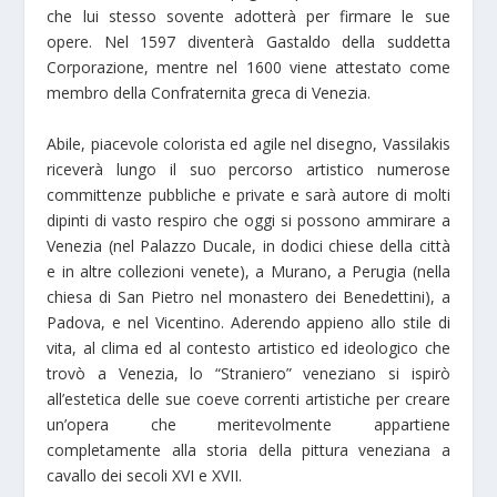
che lui stesso sovente adotterà per firmare le sue
opere. Nel 1597 diventerà Gastaldo della suddetta
Corporazione, mentre nel 1600 viene attestato come
membro della Confraternita greca di Venezia.
Abile, piacevole colorista ed agile nel disegno, Vassilakis
riceverà lungo il suo percorso artistico numerose
committenze pubbliche e private e sarà autore di molti
dipinti di vasto respiro che oggi si possono ammirare a
Venezia (nel Palazzo Ducale, in dodici chiese della città
e in altre collezioni venete), a Murano, a Perugia (nella
chiesa di San Pietro nel monastero dei Benedettini), a
Padova, e nel Vicentino. Aderendo appieno allo stile di
vita, al clima ed al contesto artistico ed ideologico che
trovò a Venezia, lo “Straniero” veneziano si ispirò
all’estetica delle sue coeve correnti artistiche per creare
un’opera che meritevolmente appartiene
completamente alla storia della pittura veneziana a
cavallo dei secoli XVI e XVII.