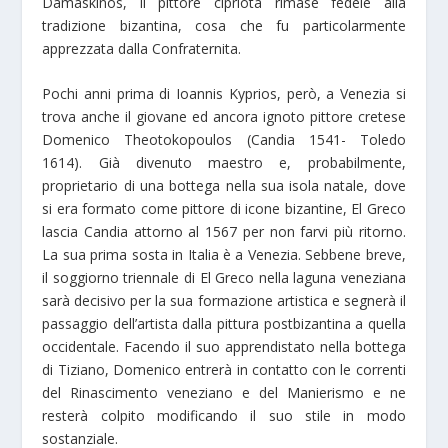
Damaskinòs, il pittore cipriota rimase fedele alla
tradizione bizantina, cosa che fu particolarmente
apprezzata dalla Confraternita.
Pochi anni prima di Ioannis Kyprios, però, a Venezia si
trova anche il giovane ed ancora ignoto pittore cretese
Domenico Theotokopoulos (Candia 1541- Toledo
1614). Già divenuto maestro e, probabilmente,
proprietario di una bottega nella sua isola natale, dove
si era formato come pittore di icone bizantine, El Greco
lascia Candia attorno al 1567 per non farvi più ritorno.
La sua prima sosta in Italia è a Venezia. Sebbene breve,
il soggiorno triennale di El Greco nella laguna veneziana
sarà decisivo per la sua formazione artistica e segnerà il
passaggio dell’artista dalla pittura postbizantina a quella
occidentale. Facendo il suo apprendistato nella bottega
di Tiziano, Domenico entrerà in contatto con le correnti
del Rinascimento veneziano e del Manierismo e ne
resterà colpito modificando il suo stile in modo
sostanziale.