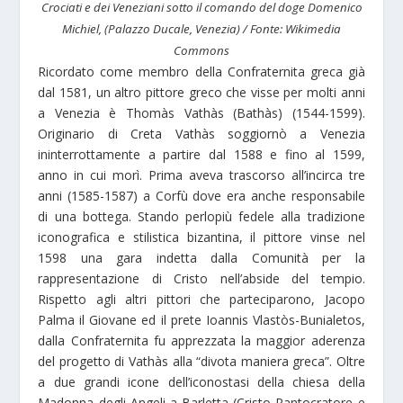
Crociati e dei Veneziani sotto il comando del doge Domenico
Michiel, (Palazzo Ducale, Venezia) / Fonte: Wikimedia
Commons
Ricordato come membro della Confraternita greca già
dal 1581, un altro pittore greco che visse per molti anni
a Venezia è Thomàs Vathàs (Bathàs) (1544-1599).
Originario di Creta Vathàs soggiornò a Venezia
ininterrottamente a partire dal 1588 e fino al 1599,
anno in cui morì. Prima aveva trascorso all’incirca tre
anni (1585-1587) a Corfù dove era anche responsabile
di una bottega. Stando perlopiù fedele alla tradizione
iconografica e stilistica bizantina, il pittore vinse nel
1598 una gara indetta dalla Comunità per la
rappresentazione di Cristo nell’abside del tempio.
Rispetto agli altri pittori che parteciparono, Jacopo
Palma il Giovane ed il prete Ioannis Vlastòs-Bunialetos,
dalla Confraternita fu apprezzata la maggior aderenza
del progetto di Vathàs alla “divota maniera greca”. Oltre
a due grandi icone dell’iconostasi della chiesa della
Madonna degli Angeli a Barletta (Cristo Pantocratore e