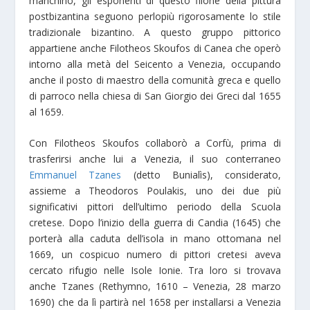
manchino, gli esponenti di questo filone della pittura
postbizantina seguono perlopiù rigorosamente lo stile
tradizionale bizantino. A questo gruppo pittorico
appartiene anche Filotheos Skoufos di Canea che operò
intorno alla metà del Seicento a Venezia, occupando
anche il posto di maestro della comunità greca e quello
di parroco nella chiesa di San Giorgio dei Greci dal 1655
al 1659.
Con Filotheos Skoufos collaborò a Corfù, prima di
trasferirsi anche lui a Venezia, il suo conterraneo
Emmanuel Tzanes
(detto Bunialìs), considerato,
assieme a Theodoros Poulakis, uno dei due più
significativi pittori dell’ultimo periodo della Scuola
cretese. Dopo l’inizio della guerra di Candia (1645) che
porterà alla caduta dell’isola in mano ottomana nel
1669, un cospicuo numero di pittori cretesi aveva
cercato rifugio nelle Isole Ionie. Tra loro si trovava
anche Tzanes (Rethymno, 1610 – Venezia, 28 marzo
1690) che da lì partirà nel 1658 per installarsi a Venezia