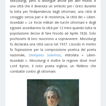
Missolungi, però si distingue anche per altri motivi: è
una città che è divenuta un simbolo per i Greci durante
la lotta per l’indipendenza dagli ottomani, una città di
coraggio senza pari e di resistenza, la città dei « Liberi-
Assediati ». Le forze militari dei turchi ottomani e degli
egiziani assediarono la città per 12 mesi quando tutta la
popolazione decise di fare l’esodo ad Aprile 1826. Solo
pochissimi di loro riuscirono a sopravvivere. Missolungi
fu declarata una città sacra nel 1937. L’esodo in merito
fu l’ispirazione per la composizione poetica del poeta
nazionale,
Dionysios Solomos
, intitolata « Liberi-
Assediati ». Missolungi è inoltre la regione dove morì
Lord Byron, il noto poeta inglese, un filelleno che
combatté contro gli ottomani.