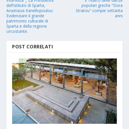
Intervista ¦ La Presidente
Il Teatro delle danze
dell’Istituto di Sparta,
popolari greche “Dora
Anastasia Kanellopoulou:
Stratou” compie settanta
Evidenziare il grande
anni
patrimonio culturale di
Sparta e della regione
circostante.
POST CORRELATI