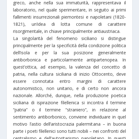
greco, anche nella sua immaturità, rappresentava il
laboratorio, nel quale sperimentare, in seguito ai primi
fallimenti insurrezionali piemontesi e napoletani (1820-
1821), un’idea di lotta comune di carattere
risorgimentale, in chiave principalmente antiaustriaca.
La singolarità del fenomeno siciliano si distingue
principalmente per la specificità della condizione politica
dell’isola e per la sua posizione generalmente
antiborbonica e particolarmente antipartenopea. In
quest’ottica, ad esempio, la valenza del concetto di
patria, nella cultura siciliana di inizio Ottocento, deve
essere connotata entro margini di carattere
autonomistico, non unitario, e di certo non ancora
nazionale. Allorché, dunque, nella produzione poetica
siciliana di ispirazione filellenica si incontra il termine
“patria” o il termine “straniero”, in relazione al
sentimento antiborbonico, conviene individuare in quel
motivo l’astio dell’aristocrazia palermitana – in buona
parte i poeti filellenici sono tutti nobili – nei confronti del
centralismo e dell’autoritarismo napoletano. In questi