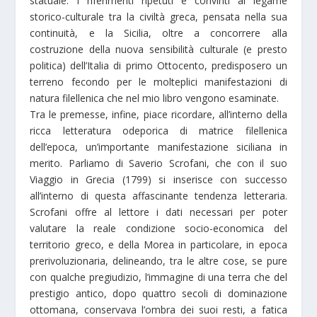
statuale. I riferimenti ripetuti e convinti al legame
storico-culturale tra la civiltà greca, pensata nella sua
continuità, e la Sicilia, oltre a concorrere alla
costruzione della nuova sensibilità culturale (e presto
politica) dell’Italia di primo Ottocento, predisposero un
terreno fecondo per le molteplici manifestazioni di
natura filellenica che nel mio libro vengono esaminate.
Tra le premesse, infine, piace ricordare, all’interno della
ricca letteratura odeporica di matrice filellenica
dell’epoca, un’importante manifestazione siciliana in
merito. Parliamo di Saverio Scrofani, che con il suo
Viaggio in Grecia (1799) si inserisce con successo
all’interno di questa affascinante tendenza letteraria.
Scrofani offre al lettore i dati necessari per poter
valutare la reale condizione socio-economica del
territorio greco, e della Morea in particolare, in epoca
prerivoluzionaria, delineando, tra le altre cose, se pure
con qualche pregiudizio, l’immagine di una terra che del
prestigio antico, dopo quattro secoli di dominazione
ottomana, conservava l’ombra dei suoi resti, a fatica