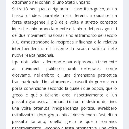
ottomano nei confini di uno Stato unitario.
Si trattò per quanto riguarda il caso italo-greco, di un
flusso di idee, parallele ma differenti, irrobustite da
forze eterogenee il più delle volte a stretto contatto;
idee che animarono la mente e l’animo dei protagonisti
dei due movimenti nazionali sino al tramonto del secolo
XIX, dimostrandone la reciproca influenza e la relativa
interdipendenza, ed insieme la scarsa solidità delle
nuove realtà nazionali.
I patrioti italiani aderirono e parteciparono attivamente
ai movimenti politico-culturali dell’epoca, come
dicevamo, nell’ambito di una dimensione patriottica
transnazionale. Limitatamente al caso italo-greco vi era
poi la convinzione secondo la quale i due popoli, quello
greco e quello italiano, eredi rispettivamente di un
passato glorioso, accomunati da un medesimo destino,
una volta ottenuta l’indipendenza politica, avrebbero
rivitalizzato la loro gloria antica, rinverdendo i fasti di un
passato lontano, quello greco e quello romano,
rispettivamente. Secondo questa prospettiva, una volta