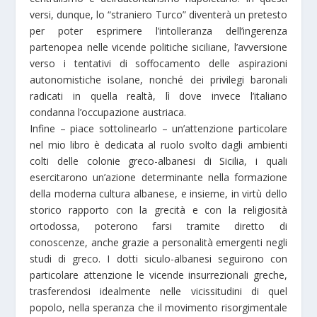
versi, dunque, lo “straniero Turco” diventerà un pretesto
per poter esprimere l’intolleranza dell’ingerenza
partenopea nelle vicende politiche siciliane, l’avversione
verso i tentativi di soffocamento delle aspirazioni
autonomistiche isolane, nonché dei privilegi baronali
radicati in quella realtà, lì dove invece l’italiano
condanna l’occupazione austriaca.
Infine – piace sottolinearlo – un’attenzione particolare
nel mio libro è dedicata al ruolo svolto dagli ambienti
colti delle colonie greco-albanesi di Sicilia, i quali
esercitarono un’azione determinante nella formazione
della moderna cultura albanese, e insieme, in virtù dello
storico rapporto con la grecità e con la religiosità
ortodossa, poterono farsi tramite diretto di
conoscenze, anche grazie a personalità emergenti negli
studi di greco. I dotti siculo-albanesi seguirono con
particolare attenzione le vicende insurrezionali greche,
trasferendosi idealmente nelle vicissitudini di quel
popolo, nella speranza che il movimento risorgimentale