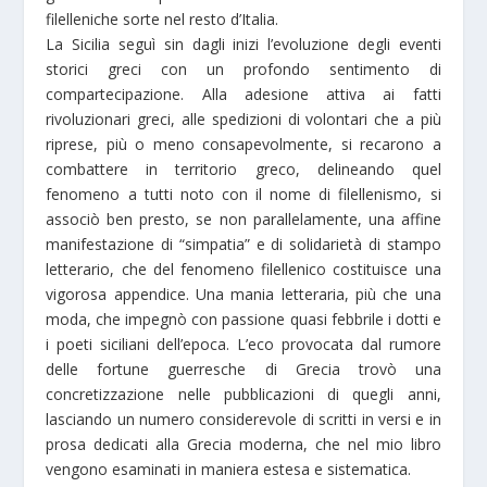
filelleniche sorte nel resto d’Italia.
La Sicilia seguì sin dagli inizi l’evoluzione degli eventi
storici greci con un profondo sentimento di
compartecipazione. Alla adesione attiva ai fatti
rivoluzionari greci, alle spedizioni di volontari che a più
riprese, più o meno consapevolmente, si recarono a
combattere in territorio greco, delineando quel
fenomeno a tutti noto con il nome di filellenismo, si
associò ben presto, se non parallelamente, una affine
manifestazione di “simpatia” e di solidarietà di stampo
letterario, che del fenomeno filellenico costituisce una
vigorosa appendice. Una mania letteraria, più che una
moda, che impegnò con passione quasi febbrile i dotti e
i poeti siciliani dell’epoca. L’eco provocata dal rumore
delle fortune guerresche di Grecia trovò una
concretizzazione nelle pubblicazioni di quegli anni,
lasciando un numero considerevole di scritti in versi e in
prosa dedicati alla Grecia moderna, che nel mio libro
vengono esaminati in maniera estesa e sistematica.