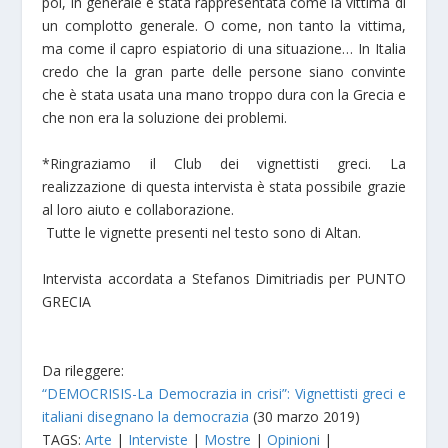
poi, in generale è stata rappresentata come la vittima di
un complotto generale. O come, non tanto la vittima,
ma come il capro espiatorio di una situazione… In Italia
credo che la gran parte delle persone siano convinte
che è stata usata una mano troppo dura con la Grecia e
che non era la soluzione dei problemi.
*Ringraziamo il Club dei vignettisti greci. La
realizzazione di questa intervista è stata possibile grazie
al loro aiuto e collaborazione.
Tutte le vignette presenti nel testo sono di Altan.
Intervista accordata a Stefanos Dimitriadis per PUNTO
GRECIA
Da rileggere:
“DEMOCRISIS-La Democrazia in crisi”: Vignettisti greci e
italiani disegnano la democrazia
(30 marzo 2019)
TAGS:
Arte
|
Interviste
|
Mostre
|
Opinioni
|