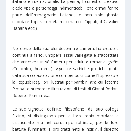
italiano e internazionale. La penna, il cui estro creativo
diede vita a personaggi indimenticabili che ormai fanno
parte dell’immaginario italiano, e non solo (basta
ricordare l’operaio metalmecchanico Cipputi, il Cavalier
Banana ecc.).
Nel corso della sua pluridecennale carriera, ha creato e
continua a farlo, un’opera assai variegata e sfaccettata
che annovera in sé fumetti per adulti e romanzi grafici
(Colombo, Ada ecc.), vignette satiriche politiche (nate
dalla sua collaborazione con periodici come l’Espresso e
la Repubblica), libri illustrati per bambini (tra cui l’eterna
Pimpa) e numerose illustrazioni di testi di Gianni Rodari,
Roberto Piumini e.a.
Le sue vignette, definite “filosofiche” dal suo collega
Staino, si distinguono per la loro ironia mordace e
dissacrante ma nel contempo raffinata, per le loro
battute fulminanti, i loro tratti netti e incisivi, il disegno