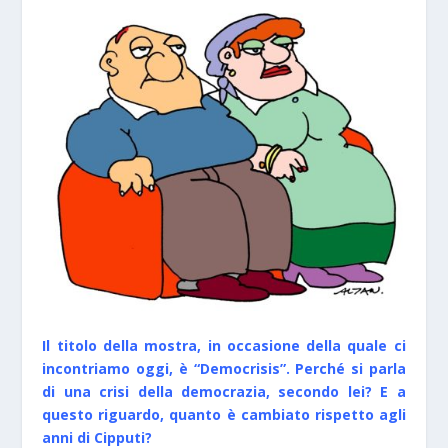
Il titolo della mostra, in occasione della quale ci
incontriamo oggi, è “Democrisis”. Perché si parla
di una crisi della democrazia, secondo lei? E a
questo riguardo, quanto è cambiato rispetto agli
anni di Cipputi?