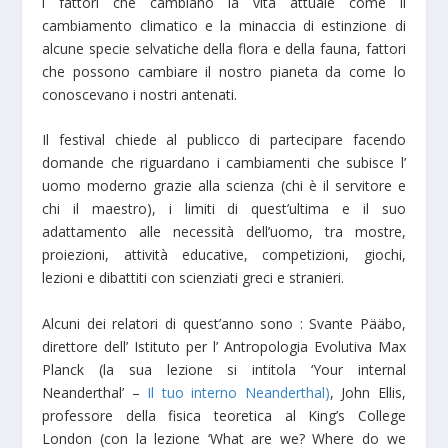
i fattori che cambiano la vita attuale come il
cambiamento climatico e la minaccia di estinzione di
alcune specie selvatiche della flora e della fauna, fattori
che possono cambiare il nostro pianeta da come lo
conoscevano i nostri antenati.
Il festival chiede al publicco di partecipare facendo
domande che riguardano i cambiamenti che subisce l’
uomo moderno grazie alla scienza (chi è il servitore e
chi il maestro), i limiti di quest’ultima e il suo
adattamento alle necessità dell’uomo, tra mostre,
proiezioni, attività educative, competizioni, giochi,
lezioni e dibattiti con scienziati greci e stranieri.
Alcuni dei relatori di quest’anno sono : Svante Pääbo,
direttore dell’ Istituto per l’ Antropologia Evolutiva Max
Planck (la sua lezione si intitola ‘Your internal
Neanderthal’ –
Il tuo interno Neanderthal)
, John Ellis,
professore della fisica teoretica al King’s College
London (con la lezione ‘What are we? Where do we