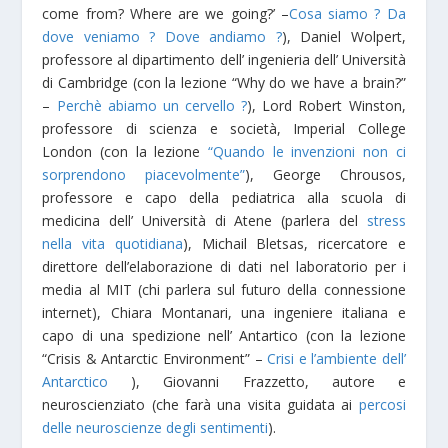
come from? Where are we going?’ –
Cosa siamo ? Da
dove veniamo ? Dove andiamo ?
), Daniel Wolpert,
professore al dipartimento dell’ ingenieria dell’ Università
di Cambridge (con la lezione “Why do we have a brain?”
–
Perchè abiamo un cervello ?
), Lord Robert Winston,
professore di scienza e società, Imperial College
London (con la lezione
“Quando le invenzioni non ci
sorprendono piacevolmente”
), George Chrousos,
professore e capo della pediatrica alla scuola di
medicina dell’ Università di Atene (parlera del
stress
nella vita quotidiana
), Michail Bletsas, ricercatore e
direttore dell’elaborazione di dati nel laboratorio per i
media al MIT (chi parlera sul futuro della connessione
internet), Chiara Montanari, una ingeniere italiana e
capo di una spedizione nell’ Antartico (con la lezione
“Crisis & Antarctic Environment” –
Crisi e l’ambiente dell’
Antarctico
), Giovanni Frazzetto, autore e
neuroscienziato (che farà una visita guidata ai
percosi
delle neuroscienze degli sentimenti
).