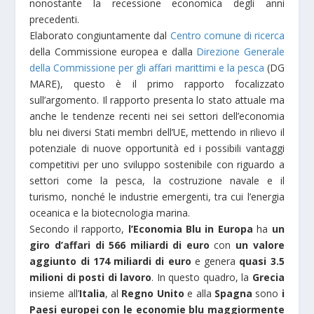
nonostante la recessione economica degli anni
precedenti.
Elaborato congiuntamente dal
Centro comune di ricerca
della Commissione europea e dalla
Direzione Generale
della Commissione per gli affari marittimi e la pesca
(DG
MARE), questo è il primo rapporto focalizzato
sull’argomento. Il rapporto presenta lo stato attuale ma
anche le tendenze recenti nei sei settori dell’economia
blu nei diversi Stati membri dell’UE, mettendo in rilievo il
potenziale di nuove opportunità ed i possibili vantaggi
competitivi per uno sviluppo sostenibile con riguardo a
settori come la pesca, la costruzione navale e il
turismo, nonché le industrie emergenti, tra cui l’energia
oceanica e la biotecnologia marina.
Secondo il rapporto,
l’Economia Blu in Europa
ha
un
giro d’affari di 566 miliardi di euro
con
un valore
aggiunto di 174 miliardi di euro
e genera
quasi 3.5
milioni di posti di lavoro
. In questo quadro, la
Grecia
insieme all’
Italia
, al
Regno Unito
e alla
Spagna
sono
i
Paesi europei con le economie blu maggiormente