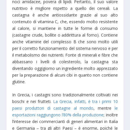
noci amidacee, povera di lipidi. Pertanto, il suo valore
nutritivo è migliore rispetto a quello dei cereali. La
castagna è anche antiossidante grazie al suo alto
contenuto di vitamina C, che, essendo molto resistente
al calore, si mantiene in tutte le forme di consumo
(castagne crude, bollite o addirittura al forno). Contiene
anche vitamine del complesso B che sono molto utili
per il corretto funzionamento del sistema nervoso e per
il metabolismo dei nutrienti. Fonte di minerali e fibre che
abbassano i livelli di colesterolo, la castagna sta
diventando oggigiorno un ingrediente molto apprezzato
per la preparazione di alcuni cibi in quanto non contiene
glutine.
In Grecia, i castagni sono tradizionalmente coltivati ​​nei
boschi e nei frutteti.
La Grecia, infatti, è tra i primi 10
paesi produttori di castagne al mondo
, mentre
le
esportazioni raggiungono l’80% della produzione
; inoltre
l’interesse dei commercianti di generi alimentari in Italia
e Germania – tra gli altri Paesi – è enorme, poiché le