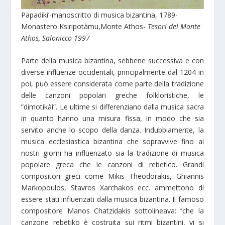
Papadiki’-manoscritto di musica bizantina, 1789-
Monastero Ksiripotàmu,Monte Athos-
Tesori del Monte
Athos, Salonicco 1997
Parte della musica bizantina, sebbene successiva e con
diverse influenze occidentali, principalmente dal 1204 in
poi, può essere considerata come parte della tradizione
delle canzoni popolari greche folkloristiche, le
”dimotikàì”. Le ultime si differenziano dalla musica sacra
in quanto hanno una misura fissa, in modo che sia
servito anche lo scopo della danza. Indubbiamente, la
musica ecclesiastica bizantina che sopravvive fino ai
nostri giorni ha influenzato sia la tradizione di musica
popolare greca che le canzoni di rebetico. Grandi
compositori greci come Mikis Theodorakis, Ghiannis
Markopoulos, Stavros Xarchakos ecc. ammettono di
essere stati influenzati dalla musica bizantina. Il famoso
compositore Manos Chatzidakis sottolineava: ‘’che la
canzone rebetiko è costruita sui ritmi bizantini, vi si