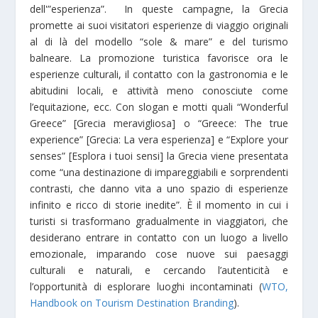
dell'”esperienza”. In queste campagne, la Grecia
promette ai suoi visitatori esperienze di viaggio originali
al di là del modello “sole & mare” e del turismo
balneare. La promozione turistica favorisce ora le
esperienze culturali, il contatto con la gastronomia e le
abitudini locali, e attività meno conosciute come
l’equitazione, ecc. Con slogan e motti quali “Wonderful
Greece” [Grecia meravigliosa] o “Greece: The true
experience” [Grecia: La vera esperienza] e “Explore your
senses” [Esplora i tuoi sensi] la Grecia viene presentata
come “una destinazione di impareggiabili e sorprendenti
contrasti, che danno vita a uno spazio di esperienze
infinito e ricco di storie inedite”. È il momento in cui i
turisti si trasformano gradualmente in viaggiatori, che
desiderano entrare in contatto con un luogo a livello
emozionale, imparando cose nuove sui paesaggi
culturali e naturali, e cercando l’autenticità e
l’opportunità di esplorare luoghi incontaminati (
WTO,
Handbook on Tourism Destination Branding
).