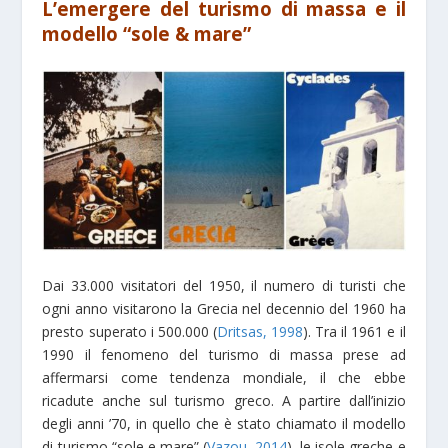
L’emergere del turismo di massa e il
modello “sole & mare”
Dai 33.000 visitatori del 1950, il numero di turisti che
ogni anno visitarono la Grecia nel decennio del 1960 ha
presto superato i 500.000 (
Dritsas, 1998
). Tra il 1961 e il
1990 il fenomeno del turismo di massa prese ad
affermarsi come tendenza mondiale, il che ebbe
ricadute anche sul turismo greco. A partire dall’inizio
degli anni ’70, in quello che è stato chiamato il modello
di turismo “sole e mare” (
Vazou, 2014
), le isole greche e