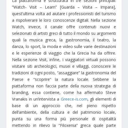
La piattaforma è strutturata in tre sezioni principali:
“Watch- Visit – Learn” [Guarda – Visita – Impara],
quest’ultima volta ad aiutare i professionisti del turismo
a rispolverare le loro conoscenze digitali. Nella sezione
Watch, invece, il canale offre contenuti nuovi e
selezionati di artisti greci di tutto il mondo su argomenti
quali la musica greca, la gastronomia, il teatro, la
danza, lo sport, la moda e video sulle varie destinazioni
e le esperienze di viaggio che la Grecia ha da offrire.
Nella sezione Visit, infine, i viaggiatori virtuali possono
visitare siti archeologici, musei e villaggi, conoscere le
tradizioni di ogni posto, “assaggiare” la gastronomia del
Paese e “scoprire” la natura locale. Sebbene la
piattaforma non faccia parte della nuova strategia di
branding, essa contiene, come ha affermato Steve
Vranakis in un’intervista a
Greece-is.com
, gli elementi di
base di un approccio che, nel pieno rispetto
dell’ambiente, della cultura e del patrimonio locale,
punta su una forma più personale di ospitalità
mettendo in rilievo la “Filoxenia” greca quale parte